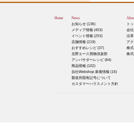
ん？違います。煮込まないでください。
トレン？なんか惜しい気もしますが違い
Home
News
Abou
す。 それでは正解発表です。リバース
お知らせ (136)
トッ
ドオープン！！ なんと四角いピザなん
メディア情報 (453)
会社
す！今回は冬に大活躍のピザ、紹介いた
イベント情報 (253)
沿革
す。 キタノセレクション手のばしピザ
店舗情報 (219)
アク
ルゲリータ 北野エースオリジナル商品
おすすめレシピ (37)
株式
ザになります。特徴は何といってもこの
北野エース買物倶楽部
株式
生地はひとつひとつ手で
アンバサダーレシピ (64)
商品情報 (102)
2024年12月14日
自社Webshop 新着情報 (16)
製造所固有記号について
もっちもち！和スイーツと一緒に素敵な
カスタマーハラスメント方針
ータイムを ♪
こんにちは！北野エース川西阪急店の早
です。 やっと秋が来たな～と思ってい
ら、いきなりの冬の訪れにとっても驚い
ります 温かいコーヒーやお茶が楽しめ
節になってきました 今日はそんなほっ
息つけるドリンクタイムのお供にピッタ