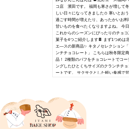
コ店 濱田です。 福岡も寒さが増して
しい日々になってきました⛄️ 寒いとお
過ごす時間が増えたり、あったかいお料
甘いものを食べたくなりますよね。 今
これからのシーズンにぴったりのチョコ
菓子を4つご紹介します🍫 まず1つめは
エ―スの新商品✨ キタノセレクション
ンチチョコレート」 こちらは秋冬限定
品！ 2種類のパフをチョコレートでコー
ングしたひとくちサイズのクランチチョ
ートです。 サクサクとした軽い食感で
控
2024年12月18日
ピザ立ちぬ
ブログをご覧の皆様、こんにちは！北野
スMOMOテラス店の大西です。 いきな
すが、これは何だと思いますか？ ヒン
12月に活躍するあの食べ物です！ はん