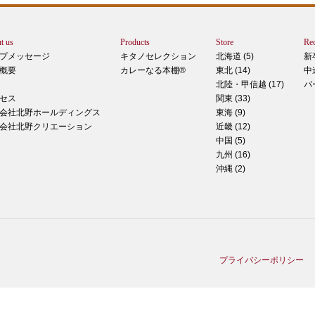
シュ
ま
t us
Products
Store
Rec
カー
プメッセージ
キタノセレクション
北海道 (5)
新
で
概要
カレーなる本棚®
東北 (14)
中
しま
北陸・甲信越 (17)
パ
 マ
セス
関東 (33)
のピ
会社北野ホールディングス
東海 (9)
形！
会社北野クリエーション
近畿 (12)
中国 (5)
九州 (16)
沖縄 (2)
ティ
稲田
た
てお
プライバシーポリシー
る季
と一
リな