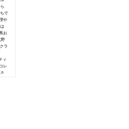
冬ら
うちで
理や
日は
系お
北野
「クラ
商
ティ
コレ
甘さ
エー
りで
トは
ぺ