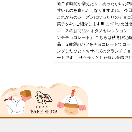
過ごす時間が増えたり、あったかいお料
甘いものを食べたくなりますよね。 今
これからのシーズンにぴったりのチョコ
菓子を4つご紹介します🍫 まず1つめは
エ―スの新商品✨ キタノセレクション
ンチチョコレート」 こちらは秋冬限定
品！ 2種類のパフをチョコレートでコー
ングしたひとくちサイズのクランチチョ
ートです。 サクサクとした軽い食感で
控
2024年12月18日
ピザ立ちぬ
ブログをご覧の皆様、こんにちは！北野
スMOMOテラス店の大西です。 いきな
すが、これは何だと思いますか？ ヒン
12月に活躍するあの食べ物です！ はん
ん？違います。煮込まないでください。
トレン？なんか惜しい気もしますが違い