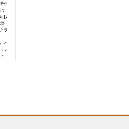
理や
日は
系お
北野
「クラ
商
ティ
コレ
甘さ
エー
りで
トは
ぺ
シュ
ま