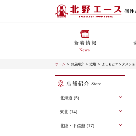
ホーム
>
お店紹介
>
近畿
>
よしもとエンタメショップ
北海道 (5)
東北 (14)
北陸・甲信越 (17)