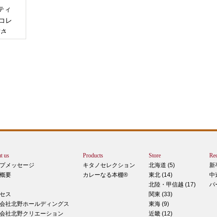
ティ
コレ
甘さ
エー
りで
トは
ぺ
シュ
ま
t us
Products
Store
Rec
カー
プメッセージ
キタノセレクション
北海道 (5)
新
で
概要
カレーなる本棚®
東北 (14)
中
しま
北陸・甲信越 (17)
パ
 マ
セス
関東 (33)
のピ
会社北野ホールディングス
東海 (9)
形！
会社北野クリエーション
近畿 (12)