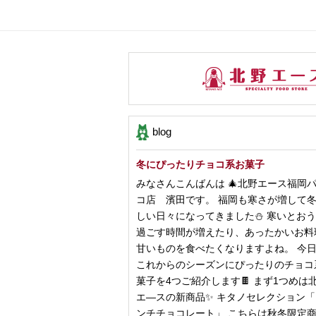
blog
冬にぴったりチョコ系お菓子
みなさんこんばんは 🎄北野エース福岡
コ店 濱田です。 福岡も寒さが増して
しい日々になってきました⛄️ 寒いとお
過ごす時間が増えたり、あったかいお料
甘いものを食べたくなりますよね。 今
これからのシーズンにぴったりのチョコ
菓子を4つご紹介します🍫 まず1つめは
エ―スの新商品✨ キタノセレクション
ンチチョコレート」 こちらは秋冬限定