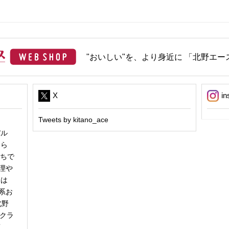
"おいしい"を、より身近に 「北野エース
X
in
Tweets by kitano_ace
パル
冬ら
うちで
理や
日は
系お
北野
「クラ
商