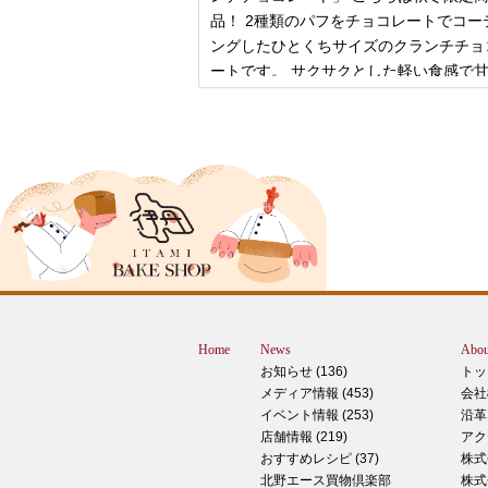
品！ 2種類のパフをチョコレートでコー
ングしたひとくちサイズのクランチチョ
ートです。 サクサクとした軽い食感で
控
2024年12月18日
ピザ立ちぬ
ブログをご覧の皆様、こんにちは！北野
スMOMOテラス店の大西です。 いきな
すが、これは何だと思いますか？ ヒン
12月に活躍するあの食べ物です！ はん
ん？違います。煮込まないでください。
トレン？なんか惜しい気もしますが違い
Home
News
Abou
す。 それでは正解発表です。リバース
お知らせ (136)
トッ
ドオープン！！ なんと四角いピザなん
メディア情報 (453)
会社
す！今回は冬に大活躍のピザ、紹介いた
イベント情報 (253)
沿革
す。 キタノセレクション手のばしピザ
店舗情報 (219)
アク
ルゲリータ 北野エースオリジナル商品
おすすめレシピ (37)
株式
ザになります。特徴は何といってもこの
北野エース買物倶楽部
株式