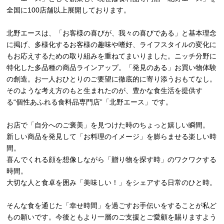
全国に100店舗以上展開しております。
北野エースは、「お客様の喜びが、我々の喜びである」と基本理念
に掲げ、多様化するお客様の趣味や嗜好、ライフスタイルの変化に
もお応えするための取り組みを重ねてまいりました。ニッチ分野に
特化した多品種の商品ラインアップ。「発見のある」お買い物体験
の創造。お一人おひとりのご要望に徹底的に寄り添うおもてなし。
そのような考え方のもと生まれたのが、豊かな食生活を提供す
る“個性あふれる食料品専門店”「北野エース」です。
お店で「自分へのご褒美」を見つけた時のちょっと嬉しい瞬間。
新しい商品を発見して「お料理のイメージ」を膨らませる楽しい時
間。
喜んでくれる顔を想像しながら「贈り物を探す時」のワクワクする
時間。
大切な人と食卓を囲み「美味しい！」をシェアする日常のひと時。
そんな食を通じた「幸せ時間」を過ごすお手伝いをすることが私ど
もの願いです。今後ともより一層のご支援とご愛顧を賜りますよう