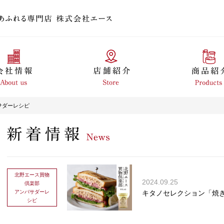
サダーレシピ
北野エース買物
2024.09.25
倶楽部
アンバサダーレ
キタノセレクション「焼
シピ