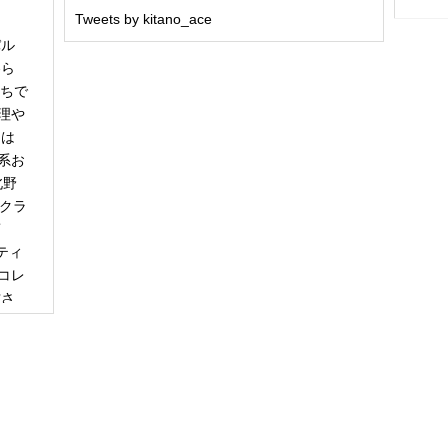
Tweets by kitano_ace
パル
冬ら
うちで
理や
日は
系お
北野
「クラ
商
ティ
コレ
甘さ
エー
りで