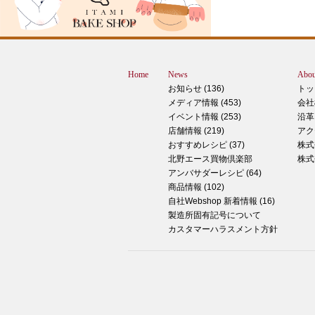
すが、これは何だと思いますか？ ヒン
12月に活躍するあの食べ物です！ はん
ん？違います。煮込まないでください。
トレン？なんか惜しい気もしますが違い
Home
News
Abou
す。 それでは正解発表です。リバース
お知らせ (136)
トッ
ドオープン！！ なんと四角いピザなん
メディア情報 (453)
会社
す！今回は冬に大活躍のピザ、紹介いた
イベント情報 (253)
沿革
す。 キタノセレクション手のばしピザ
店舗情報 (219)
アク
ルゲリータ 北野エースオリジナル商品
おすすめレシピ (37)
株式
ザになります。特徴は何といってもこの
北野エース買物倶楽部
株式
生地はひとつひとつ手で
アンバサダーレシピ (64)
商品情報 (102)
2024年12月14日
自社Webshop 新着情報 (16)
製造所固有記号について
もっちもち！和スイーツと一緒に素敵な
カスタマーハラスメント方針
ータイムを ♪
こんにちは！北野エース川西阪急店の早
です。 やっと秋が来たな～と思ってい
ら、いきなりの冬の訪れにとっても驚い
ります 温かいコーヒーやお茶が楽しめ