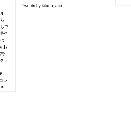
Tweets by kitano_ace
パル
冬ら
うちで
理や
日は
系お
北野
「クラ
商
ティ
コレ
甘さ
エー
りで