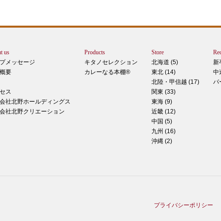
トは
ぺ
シュ
ま
t us
Products
Store
Rec
カー
プメッセージ
キタノセレクション
北海道 (5)
新
で
概要
カレーなる本棚®
東北 (14)
中
しま
北陸・甲信越 (17)
パ
 マ
セス
関東 (33)
のピ
会社北野ホールディングス
東海 (9)
形！
会社北野クリエーション
近畿 (12)
中国 (5)
九州 (16)
沖縄 (2)
ティ
稲田
た
てお
プライバシーポリシー
る季