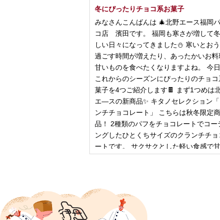
冬にぴったりチョコ系お菓子
みなさんこんばんは 🎄北野エース福岡
コ店 濱田です。 福岡も寒さが増して
しい日々になってきました⛄️ 寒いとお
過ごす時間が増えたり、あったかいお料
甘いものを食べたくなりますよね。 今
これからのシーズンにぴったりのチョコ
菓子を4つご紹介します🍫 まず1つめは
エ―スの新商品✨ キタノセレクション
ンチチョコレート」 こちらは秋冬限定
品！ 2種類のパフをチョコレートでコー
ングしたひとくちサイズのクランチチョ
ートです。 サクサクとした軽い食感で
控
2024年12月18日
ピザ立ちぬ
ブログをご覧の皆様、こんにちは！北野
スMOMOテラス店の大西です。 いきな