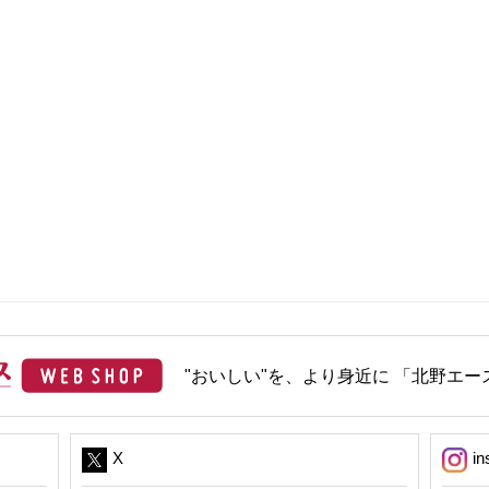
"おいしい"を、より身近に 「北野エース
X
in