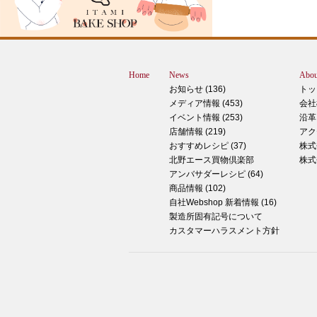
すが、これは何だと思いますか？ ヒン
12月に活躍するあの食べ物です！ はん
ん？違います。煮込まないでください。
トレン？なんか惜しい気もしますが違い
Home
News
Abou
す。 それでは正解発表です。リバース
お知らせ (136)
トッ
ドオープン！！ なんと四角いピザなん
メディア情報 (453)
会社
す！今回は冬に大活躍のピザ、紹介いた
イベント情報 (253)
沿革
す。 キタノセレクション手のばしピザ
店舗情報 (219)
アク
ルゲリータ 北野エースオリジナル商品
おすすめレシピ (37)
株式
ザになります。特徴は何といってもこの
北野エース買物倶楽部
株式
生地はひとつひとつ手で
アンバサダーレシピ (64)
商品情報 (102)
2024年12月14日
自社Webshop 新着情報 (16)
製造所固有記号について
もっちもち！和スイーツと一緒に素敵な
カスタマーハラスメント方針
ータイムを ♪
こんにちは！北野エース川西阪急店の早
です。 やっと秋が来たな～と思ってい
ら、いきなりの冬の訪れにとっても驚い
ります 温かいコーヒーやお茶が楽しめ