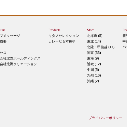
トは
ぺ
シュ
ま
t us
Products
Store
Rec
カー
プメッセージ
キタノセレクション
北海道 (5)
新
で
概要
カレーなる本棚®
東北 (14)
中
しま
北陸・甲信越 (17)
パ
 マ
セス
関東 (33)
のピ
会社北野ホールディングス
東海 (9)
形！
会社北野クリエーション
近畿 (12)
中国 (5)
九州 (16)
沖縄 (2)
ティ
稲田
た
てお
プライバシーポリシー
る季