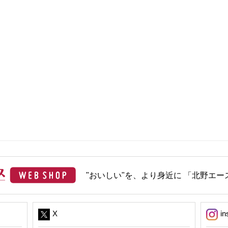
"おいしい"を、より身近に 「北野エース
X
in