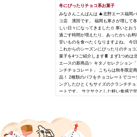
冬にぴったりチョコ系お菓子
みなさんこんばんは 🎄北野エース福岡
コ店 濱田です。 福岡も寒さが増して
しい日々になってきました⛄️ 寒いとお
過ごす時間が増えたり、あったかいお料
甘いものを食べたくなりますよね。 今
これからのシーズンにぴったりのチョコ
菓子を4つご紹介します🍫 まず1つめは
エ―スの新商品✨ キタノセレクション
ンチチョコレート」 こちらは秋冬限定
品！ 2種類のパフをチョコレートでコー
ングしたひとくちサイズのクランチチョ
ートです。 サクサクとした軽い食感で
控
2024年12月18日
ピザ立ちぬ
ブログをご覧の皆様、こんにちは！北野
スMOMOテラス店の大西です。 いきな