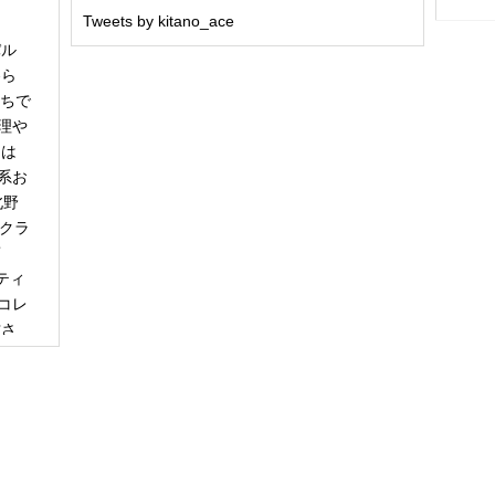
Tweets by kitano_ace
パル
冬ら
うちで
理や
日は
系お
北野
「クラ
商
ティ
コレ
甘さ
エー
りで