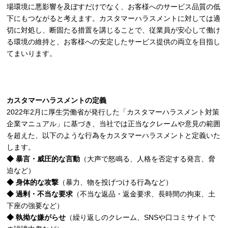
場環境に悪影響を及ぼすだけでなく、お客様へのサービス品質の低
下にもつながると考えます。カスタマーハラスメントに対しては適
切に対処し、断固たる措置を講じることで、従業員が安心して働け
る環境の維持と、お客様への安定したサービス提供の両立を目指し
てまいります。
カスタマーハラスメントの定義
2022年2月に厚生労働省が発行した「カスタマーハラスメント対策
企業マニュアル」に基づき、当社では正当なクレームや意見の範囲
を超えた、以下のような行為をカスタマーハラスメントと定義いた
します。
◆ 暴言・威圧的な言動
（大声で怒鳴る、人格を否定する発言、脅
迫など）
◆ 身体的な攻撃
（暴力、物を投げつける行為など）
◆ 過剰・不当な要求
（不当な返品・返金要求、長時間の拘束、土
下座の強要など）
◆ 執拗な嫌がらせ
（繰り返しのクレーム、SNSや口コミサイトで