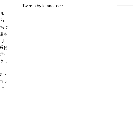
Tweets by kitano_ace
パル
冬ら
うちで
理や
日は
系お
北野
「クラ
商
ティ
コレ
甘さ
エー
りで