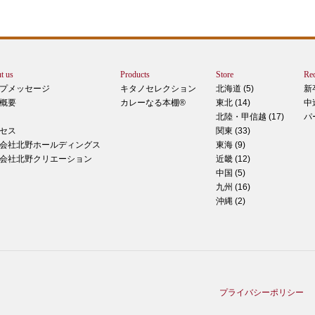
トは
ぺ
シュ
ま
t us
Products
Store
Rec
カー
プメッセージ
キタノセレクション
北海道 (5)
新
で
概要
カレーなる本棚®
東北 (14)
中
しま
北陸・甲信越 (17)
パ
 マ
セス
関東 (33)
のピ
会社北野ホールディングス
東海 (9)
形！
会社北野クリエーション
近畿 (12)
中国 (5)
九州 (16)
沖縄 (2)
ティ
稲田
た
てお
プライバシーポリシー
る季