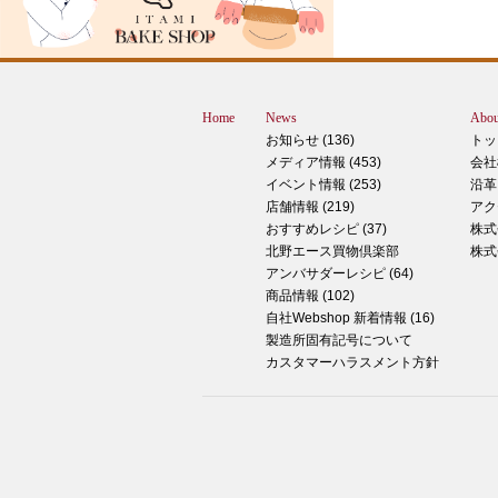
すが、これは何だと思いますか？ ヒン
12月に活躍するあの食べ物です！ はん
ん？違います。煮込まないでください。
トレン？なんか惜しい気もしますが違い
Home
News
Abou
す。 それでは正解発表です。リバース
お知らせ (136)
トッ
ドオープン！！ なんと四角いピザなん
メディア情報 (453)
会社
す！今回は冬に大活躍のピザ、紹介いた
イベント情報 (253)
沿革
す。 キタノセレクション手のばしピザ
店舗情報 (219)
アク
ルゲリータ 北野エースオリジナル商品
おすすめレシピ (37)
株式
ザになります。特徴は何といってもこの
北野エース買物倶楽部
株式
生地はひとつひとつ手で
アンバサダーレシピ (64)
商品情報 (102)
2024年12月14日
自社Webshop 新着情報 (16)
製造所固有記号について
もっちもち！和スイーツと一緒に素敵な
カスタマーハラスメント方針
ータイムを ♪
こんにちは！北野エース川西阪急店の早
です。 やっと秋が来たな～と思ってい
ら、いきなりの冬の訪れにとっても驚い
ります 温かいコーヒーやお茶が楽しめ