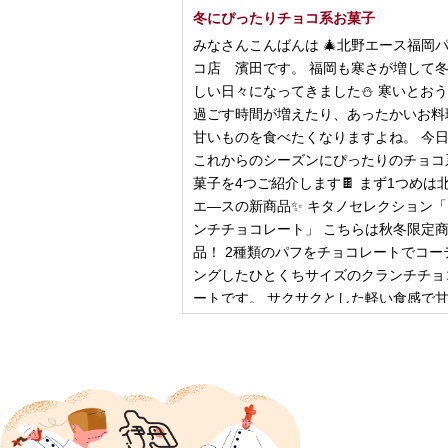
冬にぴったりチョコ系お菓子
みなさんこんばんは 🎄北野エース福岡
コ店 濱田です。 福岡も寒さが増して
しい日々になってきました⛄️ 寒いとお
過ごす時間が増えたり、あったかいお料
甘いものを食べたくなりますよね。 今
これからのシーズンにぴったりのチョコ
菓子を4つご紹介します🍫 まず1つめは
エ―スの新商品✨ キタノセレクション
ンチチョコレート」 こちらは秋冬限定
品！ 2種類のパフをチョコレートでコー
ングしたひとくちサイズのクランチチョ
ートです。 サクサクとした軽い食感で
控
2024年12月18日
ピザ立ちぬ
ブログをご覧の皆様、こんにちは！北野
スMOMOテラス店の大西です。 いきな