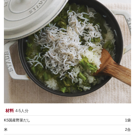
材料
4-5人分
KS国産野菜だし
1袋
米
2合