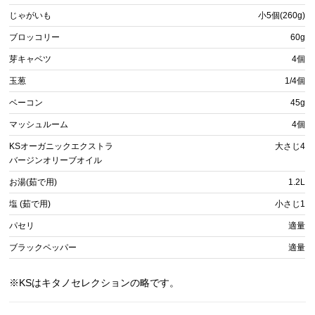
じゃがいも
小5個(260g)
ブロッコリー
60g
芽キャベツ
4個
玉葱
1/4個
ベーコン
45g
マッシュルーム
4個
KSオーガニックエクストラ
大さじ4
バージンオリーブオイル
お湯(茹で用)
1.2L
塩 (茹で用)
小さじ1
パセリ
適量
ブラックペッパー
適量
※KSはキタノセレクションの略です。