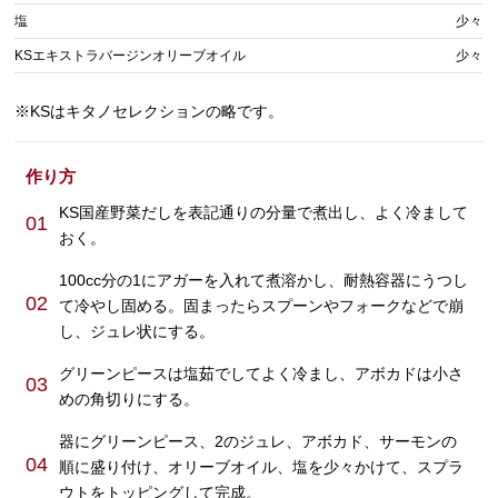
塩
少々
KSエキストラバージンオリーブオイル
少々
※KSはキタノセレクションの略です。
作り方
KS国産野菜だしを表記通りの分量で煮出し、よく冷まして
01
おく。
100cc分の1にアガーを入れて煮溶かし、耐熱容器にうつし
02
て冷やし固める。固まったらスプーンやフォークなどで崩
し、ジュレ状にする。
グリーンピースは塩茹でしてよく冷まし、アボカドは小さ
03
めの角切りにする。
器にグリーンピース、2のジュレ、アボカド、サーモンの
04
順に盛り付け、オリーブオイル、塩を少々かけて、スプラ
ウトをトッピングして完成。