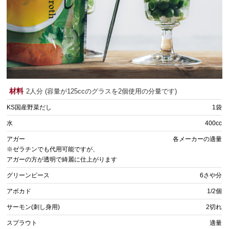
材料
2人分 (容量が125ccのグラスを2個使用の分量です)
KS国産野菜だし
1袋
水
400cc
アガー
各メーカーの適量
※ゼラチンでも代用可能ですが、
アガーの方が透明で綺麗に仕上がります
グリーンピース
6さや分
アボカド
1/2個
サーモン(刺し身用)
2切れ
スプラウト
適量