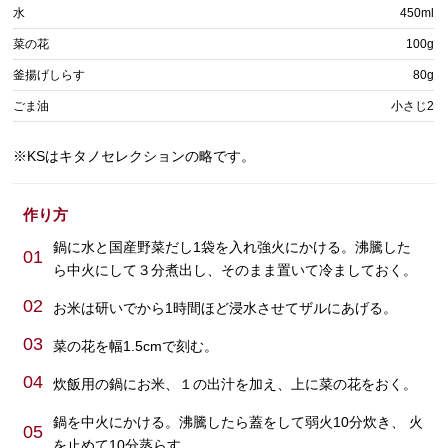
水
450ml
菜の花
100g
釜揚げしらす
80g
ごま油
小さじ2
※KSはキタノセレクションの略です。
作り方
鍋に水と国産野菜だし1袋を入れ強火にかける。沸騰した
01
ら中火にして３分煮出し、そのまま置いて冷ましておく。
02
お米は研いでから1時間ほど浸水させてザルにあげる。
03
菜の花を幅1.5cmで刻む。
04
炊飯用の鍋にお米、１の出汁を加え、上に菜の花をおく。
鍋を中火にかける。沸騰したら蓋をして弱火10分炊き、 火
05
を止めて10分蒸らす。