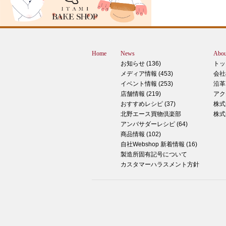
すが、これは何だと思いますか？ ヒン
12月に活躍するあの食べ物です！ はん
ん？違います。煮込まないでください。
トレン？なんか惜しい気もしますが違い
Home
News
Abou
す。 それでは正解発表です。リバース
お知らせ (136)
トッ
ドオープン！！ なんと四角いピザなん
メディア情報 (453)
会社
す！今回は冬に大活躍のピザ、紹介いた
イベント情報 (253)
沿革
す。 キタノセレクション手のばしピザ
店舗情報 (219)
アク
ルゲリータ 北野エースオリジナル商品
おすすめレシピ (37)
株式
ザになります。特徴は何といってもこの
北野エース買物倶楽部
株式
生地はひとつひとつ手で
アンバサダーレシピ (64)
商品情報 (102)
2024年12月14日
自社Webshop 新着情報 (16)
製造所固有記号について
もっちもち！和スイーツと一緒に素敵な
カスタマーハラスメント方針
ータイムを ♪
こんにちは！北野エース川西阪急店の早
です。 やっと秋が来たな～と思ってい
ら、いきなりの冬の訪れにとっても驚い
ります 温かいコーヒーやお茶が楽しめ