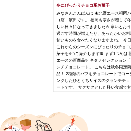
冬にぴったりチョコ系お菓子
みなさんこんばんは 🎄北野エース福岡
コ店 濱田です。 福岡も寒さが増して
しい日々になってきました⛄️ 寒いとお
過ごす時間が増えたり、あったかいお料
甘いものを食べたくなりますよね。 今
これからのシーズンにぴったりのチョコ
菓子を4つご紹介します🍫 まず1つめは
エ―スの新商品✨ キタノセレクション
ンチチョコレート」 こちらは秋冬限定
品！ 2種類のパフをチョコレートでコー
ングしたひとくちサイズのクランチチョ
ートです。 サクサクとした軽い食感で
控
2024年12月18日
ピザ立ちぬ
ブログをご覧の皆様、こんにちは！北野
スMOMOテラス店の大西です。 いきな