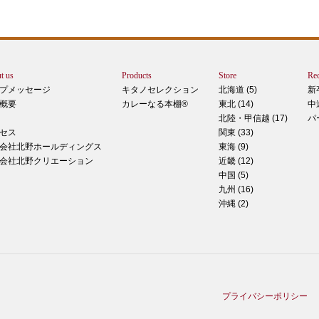
トは
ぺ
シュ
ま
t us
Products
Store
Rec
カー
プメッセージ
キタノセレクション
北海道 (5)
新
で
概要
カレーなる本棚®
東北 (14)
中
しま
北陸・甲信越 (17)
パ
 マ
セス
関東 (33)
のピ
会社北野ホールディングス
東海 (9)
形！
会社北野クリエーション
近畿 (12)
中国 (5)
九州 (16)
沖縄 (2)
ティ
稲田
た
てお
プライバシーポリシー
る季