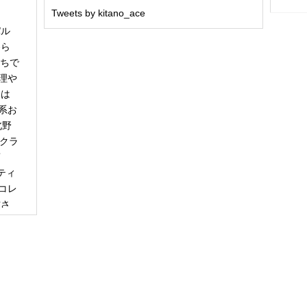
Tweets by kitano_ace
パル
冬ら
うちで
理や
日は
系お
北野
「クラ
商
ティ
コレ
甘さ
エー
りで