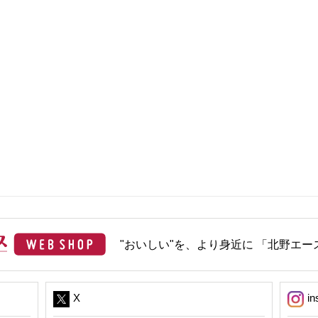
"おいしい"を、より身近に 「北野エース
X
in