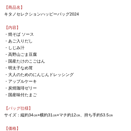
【商品名】
キタノセレクションハッピーバッグ2024
【内容】
・焼そば ソース
・あご入りだし
・しじみ汁
・高野山ごま豆腐
・国産たけのこごはん
・明太子なめ茸
・大人のためのにんじんドレッシング
・アップルケーキ
・炭焼珈琲ゼリー
・国産味付たまご
【バッグ仕様】
サイズ：縦約34㎝×横約31㎝×マチ約12㎝、持ち手約53.5㎝
【価格】