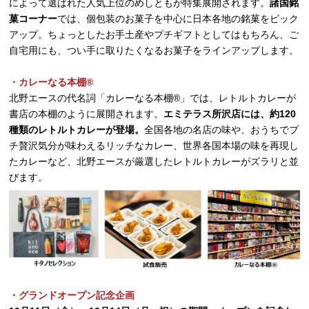
によって選ばれた人気上位のめしともが特集展開されます。
諸国銘
菓コーナー
では、個包装のお菓子を中心に日本各地の銘菓をピック
アップ。ちょっとしたお手土産やプチギフトとしてはもちろん、ご
自宅用にも、つい手に取りたくなるお菓子をラインアップします。
・カレーなる本棚®️
北野エースの代名詞「カレーなる本棚®」では、レトルトカレーが
書店の本棚のように展開されます。
エミテラス所沢店には、約120
種類のレトルトカレーが登場。
全国各地の名店の味や、おうちでプ
チ贅沢気分が味わえるリッチなカレー、世界各国本場の味を再現し
たカレーなど、北野エースが厳選したレトルトカレーがズラリと並
びます。
・グランドオープン記念企画