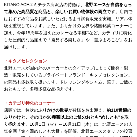
KITANO ACEエミテラス所沢店の特徴は、
北野エースが自信をもっ
て集めた高品質な商品と、楽しいお買い物体験の両立
です。店内で
はおすすめ商品をお試しいただけるよう試食販売を実施。リアル体
験を重視しています。また、ふりかけの世界や諸国銘菓コーナーに
加え、今年15周年を迎えたカレーなる本棚®など、カテゴリに特化
した圧倒的な品揃えで「発見する楽しさ」や「選ぶよろこび」をお
届けします。
・キタノセレクション
北野エースが国内外のメーカーとのタイアップによって開発・製
造・販売をしているプライベートブランド「キタノセレクション」
の商品も多数取り扱います。ドレッシングやジャム、菓子、ご飯の
おともまで、多種多様な品揃えです。
・カテゴリ特化のコーナー
店頭では、柱状の
ふりかけの世界
が皆様をお出迎え。
約110種類の
ふりかけと、そのほか50種類以上のご飯のおとも“めしとも”を取
り揃えます。
10月1日（火）～10月31日（木）は、北野エースの人
気企画「第４回めしとも大賞」を開催。北野エーススタッフの投票