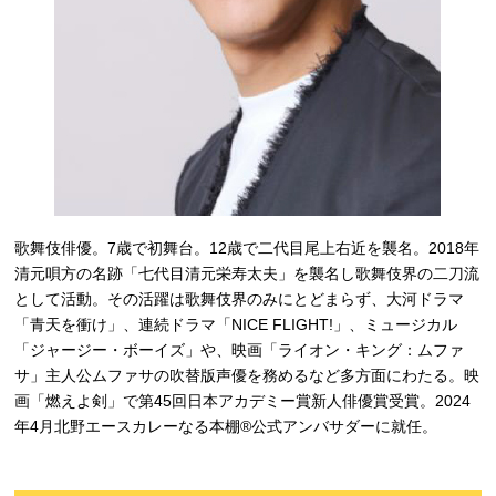
歌舞伎俳優。7歳で初舞台。12歳で二代目尾上右近を襲名。2018年
清元唄方の名跡「七代目清元栄寿太夫」を襲名し歌舞伎界の二刀流
として活動。その活躍は歌舞伎界のみにとどまらず、大河ドラマ
「青天を衝け」、連続ドラマ「NICE FLIGHT!」、ミュージカル
「ジャージー・ボーイズ」や、映画「ライオン・キング：ムファ
サ」主人公ムファサの吹替版声優を務めるなど多方面にわたる。映
画「燃えよ剣」で第45回日本アカデミー賞新人俳優賞受賞。2024
年4月北野エースカレーなる本棚®公式アンバサダーに就任。