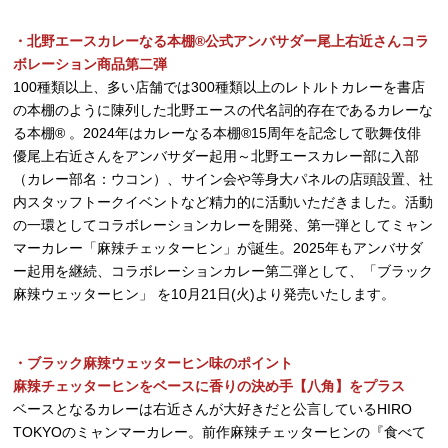
・北野エースカレーなる本棚®公式アンバサダー尾上右近さんコラ
ボレーション商品第二弾
100種類以上、多い店舗では300種類以上のレトルトカレーを書店
の本棚のように陳列した北野エースの代名詞的存在であるカレーな
る本棚® 。2024年はカレーなる本棚®15周年を記念して歌舞伎俳
優尾上右近さんをアンバサダー起用～北野エースカレー部に入部
（カレー部名：ウコン）、サイン会や等身大パネルの店頭設置、社
内スタッフトークイベントなど精力的に活動いただきました。活動
の一環としてコラボレーションカレーを開発、第一弾としてミャン
マーカレー「麻辣チェッターヒン」が誕生。2025年もアンバサダ
ー起用を継続、コラボレーションカレー第二弾として、「ブラック
麻辣ウェッターヒン」 を10月21日(火)より発売いたします。
・ブラック麻辣ウェッターヒン味のポイント
麻辣チェッターヒンをベースに香りの決め手【八角】をプラス
ベースとなるカレーは右近さんが大好きだと公言しているHIRO
TOKYOのミャンマーカレー。前作麻辣チェッターヒンの『食べて