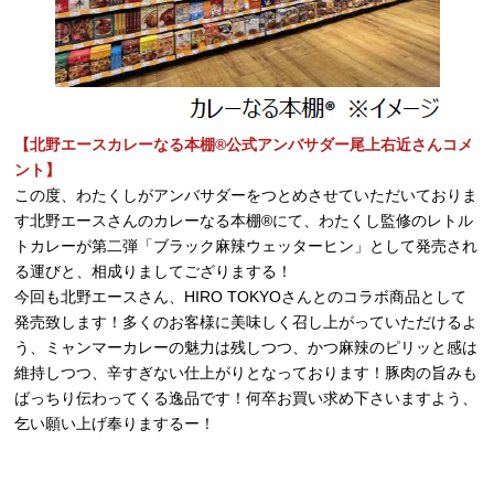
【北野エースカレーなる本棚®公式アンバサダー尾上右近さんコメ
ント】
この度、わたくしがアンバサダーをつとめさせていただいておりま
す北野エースさんのカレーなる本棚®にて、わたくし監修のレトル
トカレーが第二弾「ブラック麻辣ウェッターヒン」として発売され
る運びと、相成りましてござりまする！
今回も北野エースさん、HIRO TOKYOさんとのコラボ商品として
発売致します！多くのお客様に美味しく召し上がっていただけるよ
う、ミャンマーカレーの魅力は残しつつ、かつ麻辣のピリッと感は
維持しつつ、辛すぎない仕上がりとなっております！豚肉の旨みも
ばっちり伝わってくる逸品です！何卒お買い求め下さいますよう、
乞い願い上げ奉りまするー！