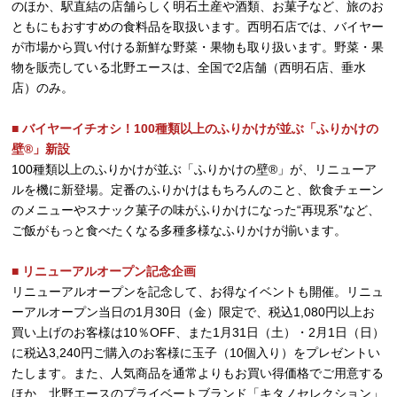
のほか、駅直結の店舗らしく明石土産や酒類、お菓子など、旅のお
ともにもおすすめの食料品を取扱います。西明石店では、バイヤー
が市場から買い付ける新鮮な野菜・果物も取り扱います。野菜・果
物を販売している北野エースは、全国で2店舗（西明石店、垂水
店）のみ。
■ バイヤーイチオシ！100種類以上のふりかけが並ぶ「ふりかけの
壁®」新設
100種類以上のふりかけが並ぶ「ふりかけの壁®」が、リニューア
ルを機に新登場。定番のふりかけはもちろんのこと、飲食チェーン
のメニューやスナック菓子の味がふりかけになった“再現系”など、
ご飯がもっと食べたくなる多種多様なふりかけが揃います。
■ リニューアルオープン記念企画
リニューアルオープンを記念して、お得なイベントも開催。リニュ
ーアルオープン当日の1月30日（金）限定で、税込1,080円以上お
買い上げのお客様は10％OFF、また1月31日（土）・2月1日（日）
に税込3,240円ご購入のお客様に玉子（10個入り）をプレゼントい
たします。また、人気商品を通常よりもお買い得価格でご用意する
ほか、北野エースのプライベートブランド「キタノセレクション」