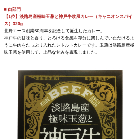
■ 肉部門
【1位】淡路島産極味玉葱と神戸牛欧風カレー（キャニオンスパイ
ス）320g
北野エース創業60周年を記念して誕生したカレー。
神戸牛の甘味と香り、とろける食感を存分に楽しんでいただけるよ
うに牛肉をたっぷり入れたレトルトカレーです。玉葱は淡路島産極
味玉葱を使用して、上品な甘みを表現しました。