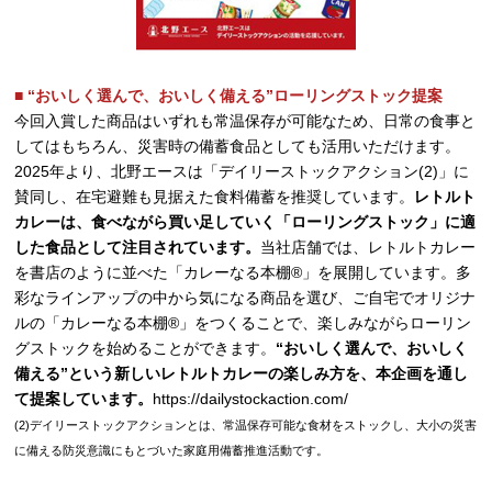
■ “おいしく選んで、おいしく備える”ローリングストック提案
今回入賞した商品はいずれも常温保存が可能なため、日常の食事と
してはもちろん、災害時の備蓄食品としても活用いただけます。
2025年より、北野エースは「デイリーストックアクション(2)」に
賛同し、在宅避難も見据えた食料備蓄を推奨しています。
レトルト
カレーは、食べながら買い足していく「ローリングストック」に適
した食品として注目されています。
当社店舗では、レトルトカレー
を書店のように並べた「カレーなる本棚®」を展開しています。多
彩なラインアップの中から気になる商品を選び、ご自宅でオリジナ
ルの「カレーなる本棚®」をつくることで、楽しみながらローリン
グストックを始めることができます。
“おいしく選んで、おいしく
備える”という新しいレトルトカレーの楽しみ方を、本企画を通し
て提案しています。
https://dailystockaction.com/
(2)デイリーストックアクションとは、常温保存可能な食材をストックし、大小の災害
に備える防災意識にもとづいた家庭用備蓄推進活動です。