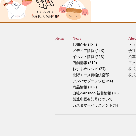
スMOMOテラス店の大西です。 いきな
すが、これは何だと思いますか？ ヒン
12月に活躍するあの食べ物です！ はん
ん？違います。煮込まないでください。
トレン？なんか惜しい気もしますが違い
Home
News
Abou
す。 それでは正解発表です。リバース
お知らせ (136)
トッ
ドオープン！！ なんと四角いピザなん
メディア情報 (453)
会社
す！今回は冬に大活躍のピザ、紹介いた
イベント情報 (253)
沿革
す。 キタノセレクション手のばしピザ
店舗情報 (219)
アク
ルゲリータ 北野エースオリジナル商品
おすすめレシピ (37)
株式
ザになります。特徴は何といってもこの
北野エース買物倶楽部
株式
生地はひとつひとつ手で
アンバサダーレシピ (64)
商品情報 (102)
2024年12月14日
自社Webshop 新着情報 (16)
製造所固有記号について
もっちもち！和スイーツと一緒に素敵な
カスタマーハラスメント方針
ータイムを ♪
こんにちは！北野エース川西阪急店の早
です。 やっと秋が来たな～と思ってい
ら、いきなりの冬の訪れにとっても驚い