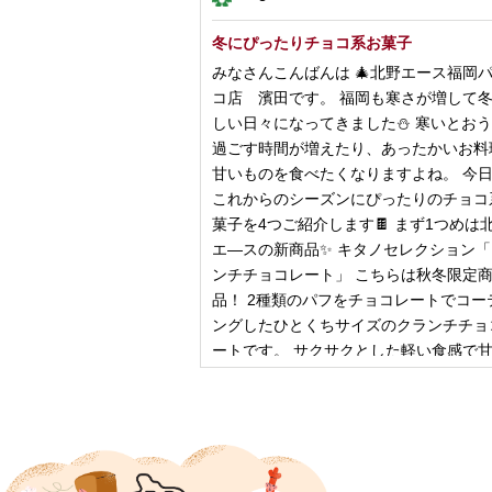
冬にぴったりチョコ系お菓子
みなさんこんばんは 🎄北野エース福岡
コ店 濱田です。 福岡も寒さが増して
しい日々になってきました⛄️ 寒いとお
過ごす時間が増えたり、あったかいお料
甘いものを食べたくなりますよね。 今
これからのシーズンにぴったりのチョコ
菓子を4つご紹介します🍫 まず1つめは
エ―スの新商品✨ キタノセレクション
ンチチョコレート」 こちらは秋冬限定
品！ 2種類のパフをチョコレートでコー
ングしたひとくちサイズのクランチチョ
ートです。 サクサクとした軽い食感で
控
2024年12月18日
ピザ立ちぬ
ブログをご覧の皆様、こんにちは！北野