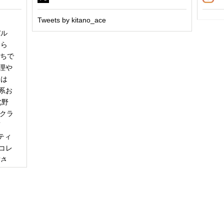
Tweets by kitano_ace
パル
冬ら
うちで
理や
日は
系お
北野
「クラ
商
ティ
コレ
甘さ
エー