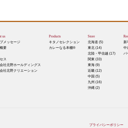
りで
トは
ぺ
シュ
ま
t us
Products
Store
Rec
カー
プメッセージ
キタノセレクション
北海道 (5)
新
で
概要
カレーなる本棚®
東北 (14)
中
しま
北陸・甲信越 (17)
パ
 マ
セス
関東 (33)
のピ
会社北野ホールディングス
東海 (9)
形！
会社北野クリエーション
近畿 (12)
中国 (5)
九州 (16)
沖縄 (2)
ティ
稲田
た
てお
プライバシーポリシー