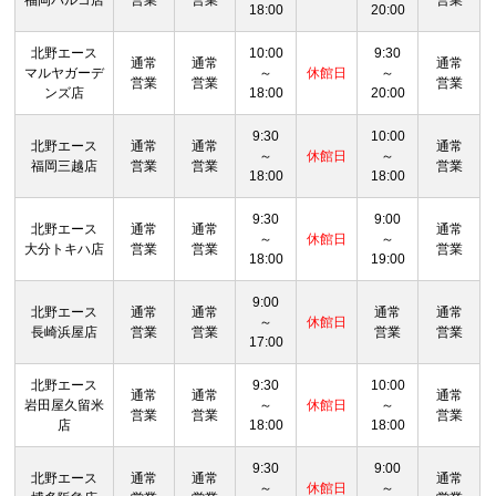
福岡パルコ店
営業
営業
営業
18:00
20:00
北野エース
10:00
9:30
通常
通常
通常
マルヤガーデ
～
休館日
～
営業
営業
営業
ンズ店
18:00
20:00
9:30
10:00
北野エース
通常
通常
通常
～
休館日
～
福岡三越店
営業
営業
営業
18:00
18:00
9:30
9:00
北野エース
通常
通常
通常
～
休館日
～
大分トキハ店
営業
営業
営業
18:00
19:00
9:00
北野エース
通常
通常
通常
通常
～
休館日
長崎浜屋店
営業
営業
営業
営業
17:00
北野エース
9:30
10:00
通常
通常
通常
岩田屋久留米
～
休館日
～
営業
営業
営業
店
18:00
18:00
9:30
9:00
北野エース
通常
通常
通常
～
休館日
～