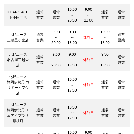
10:00
9:00
KITANO ACE
通常
通常
通常
通常
～
～
上小田井店
営業
営業
営業
営業
20:00
21:00
9:00
9:00
10:00
北野エース
通常
通常
～
～
休館日
～
三越星ヶ丘店
営業
営業
20:00
18:00
18:00
北野エース
9:00
9:00
9:30
通常
通常
名古屋三越栄
～
～
休館日
～
営業
営業
店
20:00
18:00
18:00
北野エース
10:00
静岡伊勢丹 コ
通常
通常
通常
通常
～
休館日
リドー・フジ
営業
営業
営業
営業
17:00
店
北野エース
10:00
静岡伊勢丹 エ
通常
通常
通常
通常
～
休館日
ムアイプラザ
営業
営業
営業
営業
17:00
藤枝店
10:00
9:00