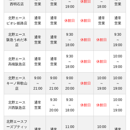
～
休館日
～
西明石店
営業
営業
営業
19:00
18:00
北野エース
通常
通常
通常
通常
休館日
休館日
ピオレ姫路店
営業
営業
営業
営業
北野エース
9:30
9:30
通常
通常
阪急うめだ本
～
休館日
休館日
～
営業
営業
店
18:00
19:00
9:30
10:00
北野エース
通常
通常
～
休館日
休館日
～
高槻阪急店
営業
営業
18:00
19:00
北野エース
9:00
9:00
9:00
10:00
10:00
キーノ和歌山
～
～
～
休館日
～
～
店
21:00
21:00
20:00
19:00
19:00
9:30
9:30
10:00
北野エース
通常
～
～
休館日
休館日
～
川西阪急店
営業
20:00
18:00
19:00
北野エースフ
ーズブティッ
11:00
10:00
通常
通常
通常