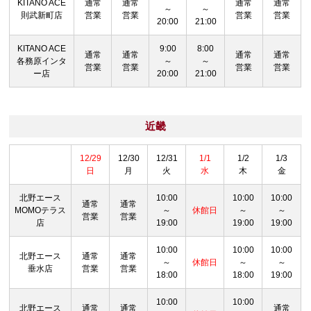
KITANO ACE
通常
通常
通常
通常
～
～
則武新町店
営業
営業
営業
営業
20:00
21:00
KITANO ACE
9:00
8:00
通常
通常
通常
通常
各務原インタ
～
～
営業
営業
営業
営業
ー店
20:00
21:00
近畿
12/29
12/30
12/31
1/1
1/2
1/3
日
月
火
水
木
金
北野エース
10:00
10:00
10:00
通常
通常
MOMOテラス
～
休館日
～
～
営業
営業
店
19:00
19:00
19:00
10:00
10:00
10:00
北野エース
通常
通常
～
休館日
～
～
垂水店
営業
営業
18:00
18:00
19:00
10:00
10:00
北野エース
通常
通常
通常