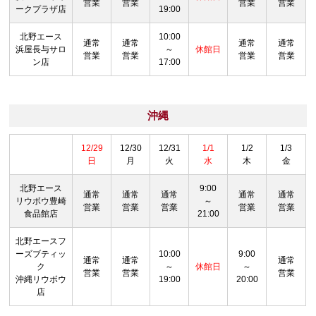
営業
営業
営業
営業
ークプラザ店
19:00
北野エース
10:00
通常
通常
通常
通常
浜屋長与サロ
～
休館日
営業
営業
営業
営業
ン店
17:00
沖縄
12/29
12/30
12/31
1/1
1/2
1/3
日
月
火
水
木
金
北野エース
9:00
通常
通常
通常
通常
通常
リウボウ豊崎
～
営業
営業
営業
営業
営業
食品館店
21:00
北野エースフ
ーズブティッ
10:00
9:00
通常
通常
通常
ク
～
休館日
～
営業
営業
営業
沖縄リウボウ
19:00
20:00
店