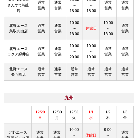
通常
通常
通常
通常
さんすて福山
～
～
営業
営業
営業
営業
店
18:00
18:00
10:00
10:00
北野エース
通常
通常
通常
～
休館日
～
鳥取丸由店
営業
営業
営業
18:00
18:00
10:00
10:00
北野エース
通常
通常
通常
通常
～
～
ラクア緑井店
営業
営業
営業
営業
20:00
19:00
北野エース
通常
通常
通常
通常
通常
通常
楽々園店
営業
営業
営業
営業
営業
営業
九州
12/29
12/30
12/31
1/1
1/2
1/3
日
月
火
水
木
金
10:00
9:00
北野エース
通常
通常
通常
～
休館日
～