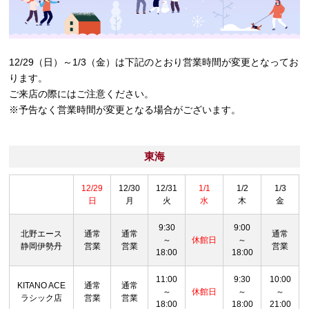
12/29（日）～1/3（金）は下記のとおり営業時間が変更となってお
ります。
ご来店の際にはご注意ください。
※予告なく営業時間が変更となる場合がございます。
東海
12/29
12/30
12/31
1/1
1/2
1/3
日
月
火
水
木
金
9:30
9:00
北野エース
通常
通常
通常
～
休館日
～
静岡伊勢丹
営業
営業
営業
18:00
18:00
11:00
9:30
10:00
KITANO ACE
通常
通常
～
休館日
～
～
ラシック店
営業
営業
18:00
18:00
21:00