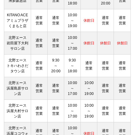
博多阪急店
営業
営業
営業
18:00
20:00
KITANO ACE
10:00
通常
通常
通常
通常
アミュプラザ
～
休館日
営業
営業
営業
営業
くまもと店
19:00
北野エース
10:00
通常
通常
岩田屋下大利
～
休館日
休館日
休館日
営業
営業
サロン店
17:00
北野エース
9:30
9:30
通常
通常
通常
通常
トキハわさだ
～
～
営業
営業
営業
営業
タウン店
20:00
18:00
北野エース
10:00
10:00
通常
通常
通常
通常
浜屋島原サロ
～
～
営業
営業
営業
営業
ン店
17:00
19:00
北野エース
10:00
10:00
通常
通常
通常
通常
浜屋大村サロ
～
～
営業
営業
営業
営業
ン店
17:00
19:00
北野エース
10:00
通常
通常
通常
通常
浜屋ココウォ
～
休館日