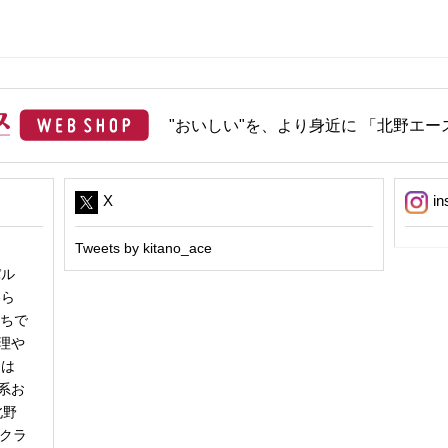
"おいしい"を、より身近に 「北野エース
X
in
Tweets by kitano_ace
パル
冬ら
うちで
理や
日は
系お
北野
「クラ