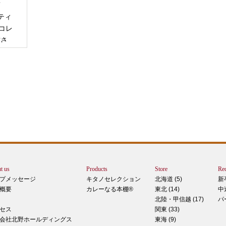
商
ティ
コレ
甘さ
エー
りで
トは
ぺ
シュ
ま
t us
Products
Store
Rec
カー
プメッセージ
キタノセレクション
北海道 (5)
新
で
概要
カレーなる本棚®
東北 (14)
中
しま
北陸・甲信越 (17)
パ
 マ
セス
関東 (33)
のピ
会社北野ホールディングス
東海 (9)