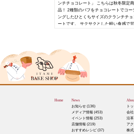
ンチチョコレート」 こちらは秋冬限定
品！ 2種類のパフをチョコレートでコー
ングしたひとくちサイズのクランチチョ
ートです。 サクサクとした軽い食感で
控
2024年12月18日
ピザ立ちぬ
ブログをご覧の皆様、こんにちは！北野
スMOMOテラス店の大西です。 いきな
すが、これは何だと思いますか？ ヒン
12月に活躍するあの食べ物です！ はん
ん？違います。煮込まないでください。
トレン？なんか惜しい気もしますが違い
Home
News
Abou
す。 それでは正解発表です。リバース
お知らせ (136)
トッ
ドオープン！！ なんと四角いピザなん
メディア情報 (453)
会社
す！今回は冬に大活躍のピザ、紹介いた
イベント情報 (253)
沿革
す。 キタノセレクション手のばしピザ
店舗情報 (219)
アク
ルゲリータ 北野エースオリジナル商品
おすすめレシピ (37)
株式