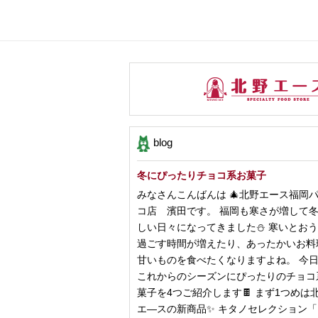
blog
冬にぴったりチョコ系お菓子
みなさんこんばんは 🎄北野エース福岡
コ店 濱田です。 福岡も寒さが増して
しい日々になってきました⛄️ 寒いとお
過ごす時間が増えたり、あったかいお料
甘いものを食べたくなりますよね。 今
これからのシーズンにぴったりのチョコ
菓子を4つご紹介します🍫 まず1つめは
エ―スの新商品✨ キタノセレクション