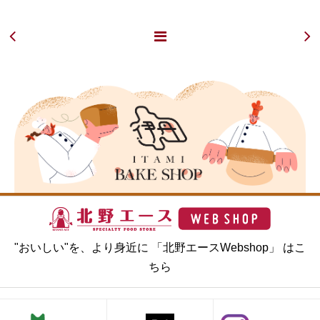
"おいしい"を、より身近に 「北野エースWebshop」 はこ
ちら