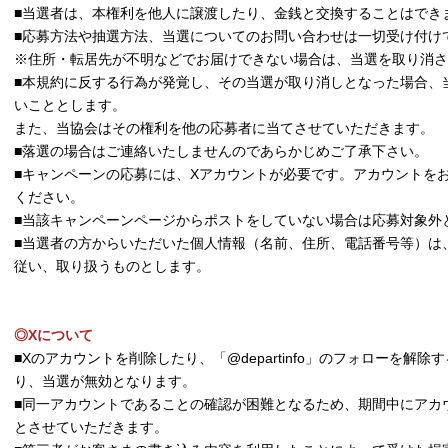
■当選者は、本権利を他人に譲渡したり、金銭と交換することはでき
■応募方法や抽選方法、当選についてのお問い合わせは一切受け付け
※住所・転居先が不明などでお届けできない場合は、当選を取り消さ
■本規約に反する行為が発覚し、その当選が取り消しとなった場合、
いこととします。
また、当協会はその権利を他の応募者に当てさせていただきます。
■落選の場合はご連絡いたしませんのであらかじめご了承下さい。
■キャンペーンの応募には、Xアカウントが必要です。アカウントを
ください。
■当該キャンペーンページからポストをしていない場合は応募対象外
■当選者の方からいただいた個人情報（名前、住所、電話番号等）は
従い、取り扱うものとします。
◎Xについて
■Xのアカウントを削除したり、「@departinfo」のフォローを解
り、当選が無効となります。
■同一アカウントであることの確認が困難となるため、期間中にアカ
とさせていただきます。