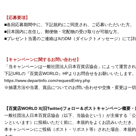
【応募要項】
■各回応募期間中に、下記規約にご同意され、ご応募いただいた方。
■日本国内に在住し、郵便物・宅配物の受け取りが可能な方。
■プレゼント当選のご連絡はXのDM（ダイレクトメッセージ）にて
【キャンペーンに関するお問い合わせ】
「当キャンペーンは一般社団法人日本百貨店協会」によって運営され
下記URLの『百貨店WORLD』HPよりお問合せをお願いいたします
https://www.departinfo.com/requestEntry.php
※抽選方法や当選、賞品についてのお問い合わせや交換・変更は一切
【百貨店WORLD X(旧Twitter)フォロー＆ポストキャンペーン概要
一般社団法人日本百貨店協会（以下、当協会という）が主催する「公
ンといいます）に投稿いただく前に、本規約をよくお読みいただき、
本キャンペーンにご投稿（ポスト・リポスト等）された場合、本規約