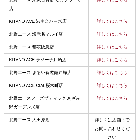
店
KITANO ACE 港南台バーズ店
詳しくはこちら
北野エース 海老名マルイ店
詳しくはこちら
北野エース 都筑阪急店
詳しくはこちら
KITANO ACE ラゾーナ川崎店
詳しくはこちら
北野エース まるい食遊館戸塚店
詳しくはこちら
KITANO ACE CIAL桜木町店
詳しくはこちら
北野エースフーズブティック あざみ
詳しくはこちら
野ガーデンズ店
北野エース 大田原店
詳しくは店舗まで
お問い合わせくだ
さい