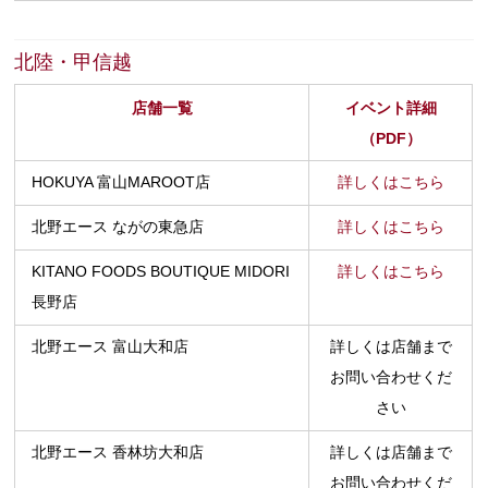
北陸・甲信越
店舗一覧
イベント詳細
（PDF）
HOKUYA 富山MAROOT店
詳しくはこちら
北野エース ながの東急店
詳しくはこちら
KITANO FOODS BOUTIQUE MIDORI
詳しくはこちら
長野店
北野エース 富山大和店
詳しくは店舗まで
お問い合わせくだ
さい
北野エース 香林坊大和店
詳しくは店舗まで
お問い合わせくだ