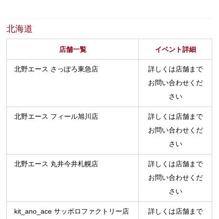
北海道
店舗一覧
イベント詳細
北野エース さっぽろ東急店
詳しくは店舗まで
お問い合わせくだ
さい
北野エース フィール旭川店
詳しくは店舗まで
お問い合わせくだ
さい
北野エース 丸井今井札幌店
詳しくは店舗まで
お問い合わせくだ
さい
kit_ano_ace サッポロファクトリー店
詳しくは店舗まで