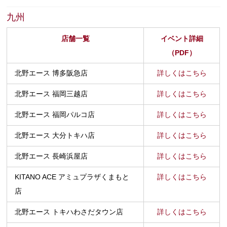
九州
店舗一覧
イベント詳細
（PDF）
北野エース 博多阪急店
詳しくはこちら
北野エース 福岡三越店
詳しくはこちら
北野エース 福岡パルコ店
詳しくはこちら
北野エース 大分トキハ店
詳しくはこちら
北野エース 長崎浜屋店
詳しくはこちら
KITANO ACE アミュプラザくまもと
詳しくはこちら
店
北野エース トキハわさだタウン店
詳しくはこちら