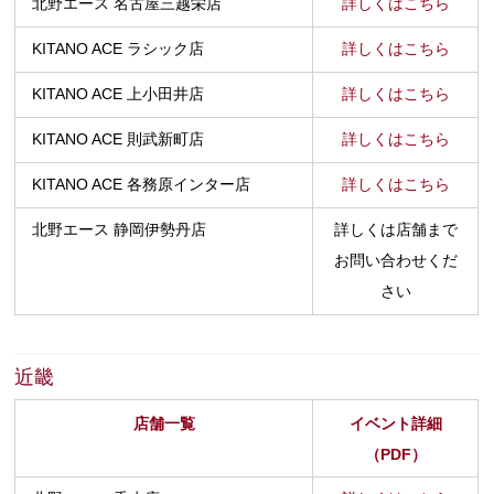
北野エース 名古屋三越栄店
詳しくはこちら
KITANO ACE ラシック店
詳しくはこちら
KITANO ACE 上小田井店
詳しくはこちら
KITANO ACE 則武新町店
詳しくはこちら
KITANO ACE 各務原インター店
詳しくはこちら
北野エース 静岡伊勢丹店
詳しくは店舗まで
お問い合わせくだ
さい
近畿
店舗一覧
イベント詳細
（PDF）