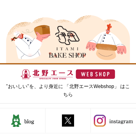
"おいしい"を、より身近に 「北野エースWebshop」 はこ
ちら