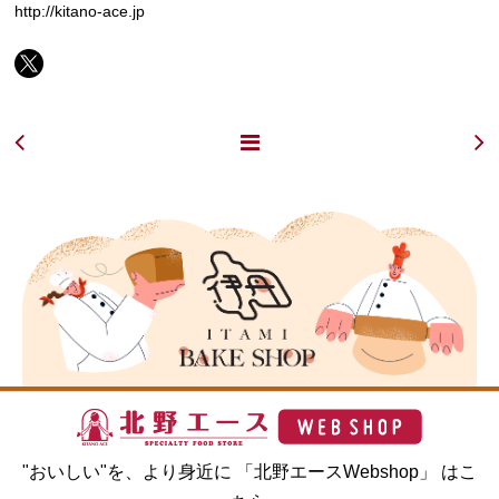
http://kitano-ace.jp
"おいしい"を、より身近に 「北野エースWebshop」 はこ