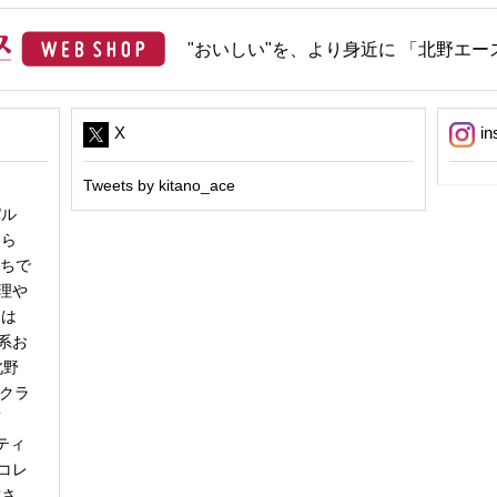
"おいしい"を、より身近に 「北野エース
X
in
Tweets by kitano_ace
パル
冬ら
うちで
理や
日は
系お
北野
「クラ
商
ティ
コレ
甘さ