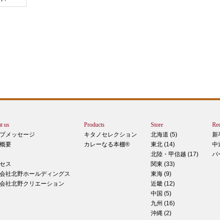
エー
りで
トは
ぺ
シュ
ま
t us
Products
Store
Rec
カー
プメッセージ
キタノセレクション
北海道 (5)
新
で
概要
カレーなる本棚®
東北 (14)
中
しま
北陸・甲信越 (17)
パ
 マ
セス
関東 (33)
のピ
会社北野ホールディングス
東海 (9)
形！
会社北野クリエーション
近畿 (12)
中国 (5)
九州 (16)
沖縄 (2)