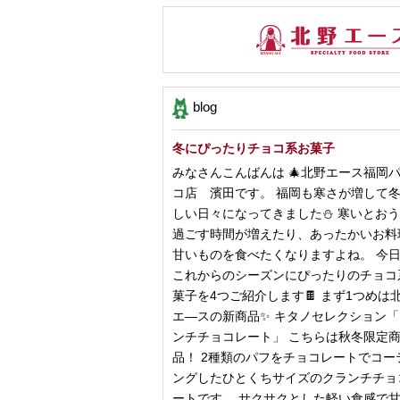
blog
冬にぴったりチョコ系お菓子
みなさんこんばんは 🎄北野エース福岡
コ店 濱田です。 福岡も寒さが増して
しい日々になってきました⛄️ 寒いとお
過ごす時間が増えたり、あったかいお料
甘いものを食べたくなりますよね。 今
これからのシーズンにぴったりのチョコ
菓子を4つご紹介します🍫 まず1つめは
エ―スの新商品✨ キタノセレクション
ンチチョコレート」 こちらは秋冬限定
品！ 2種類のパフをチョコレートでコー
ングしたひとくちサイズのクランチチョ
ートです。 サクサクとした軽い食感で