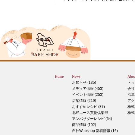
控
2024年12月18日
ピザ立ちぬ
ブログをご覧の皆様、こんにちは！北野
スMOMOテラス店の大西です。 いきな
すが、これは何だと思いますか？ ヒン
12月に活躍するあの食べ物です！ はん
ん？違います。煮込まないでください。
トレン？なんか惜しい気もしますが違い
Home
News
Abou
す。 それでは正解発表です。リバース
お知らせ (135)
トッ
ドオープン！！ なんと四角いピザなん
メディア情報 (453)
会社
す！今回は冬に大活躍のピザ、紹介いた
イベント情報 (253)
沿革
す。 キタノセレクション手のばしピザ
店舗情報 (219)
アク
ルゲリータ 北野エースオリジナル商品
おすすめレシピ (37)
株式
ザになります。特徴は何といってもこの
北野エース買物倶楽部
株式
生地はひとつひとつ手で
アンバサダーレシピ (64)
商品情報 (102)
2024年12月14日
自社Webshop 新着情報 (16)