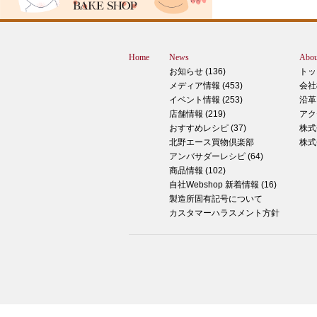
12月に活躍するあの食べ物です！ はん
ん？違います。煮込まないでください。
トレン？なんか惜しい気もしますが違い
Home
News
Abou
す。 それでは正解発表です。リバース
お知らせ (136)
トッ
ドオープン！！ なんと四角いピザなん
メディア情報 (453)
会社
す！今回は冬に大活躍のピザ、紹介いた
イベント情報 (253)
沿革
す。 キタノセレクション手のばしピザ
店舗情報 (219)
アク
ルゲリータ 北野エースオリジナル商品
おすすめレシピ (37)
株式
ザになります。特徴は何といってもこの
北野エース買物倶楽部
株式
生地はひとつひとつ手で
アンバサダーレシピ (64)
商品情報 (102)
2024年12月14日
自社Webshop 新着情報 (16)
製造所固有記号について
もっちもち！和スイーツと一緒に素敵な
カスタマーハラスメント方針
ータイムを ♪
こんにちは！北野エース川西阪急店の早
です。 やっと秋が来たな～と思ってい
ら、いきなりの冬の訪れにとっても驚い
ります 温かいコーヒーやお茶が楽しめ
節になってきました 今日はそんなほっ