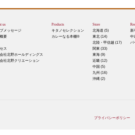
ぺ
シュ
ま
t us
Products
Store
Rec
カー
プメッセージ
キタノセレクション
北海道 (5)
新
で
概要
カレーなる本棚®
東北 (14)
中
しま
北陸・甲信越 (17)
パ
 マ
セス
関東 (33)
のピ
会社北野ホールディングス
東海 (9)
形！
会社北野クリエーション
近畿 (12)
中国 (5)
九州 (16)
沖縄 (2)
ティ
稲田
た
てお
プライバシーポリシー
る季
と一