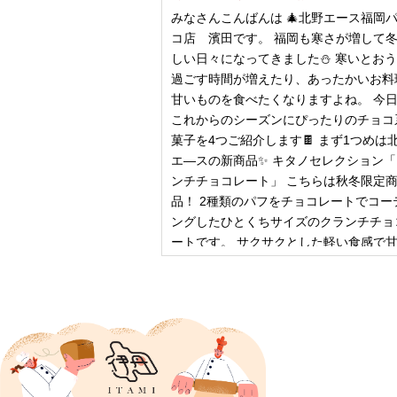
みなさんこんばんは 🎄北野エース福岡
コ店 濱田です。 福岡も寒さが増して
しい日々になってきました⛄️ 寒いとお
過ごす時間が増えたり、あったかいお料
甘いものを食べたくなりますよね。 今
これからのシーズンにぴったりのチョコ
菓子を4つご紹介します🍫 まず1つめは
エ―スの新商品✨ キタノセレクション
ンチチョコレート」 こちらは秋冬限定
品！ 2種類のパフをチョコレートでコー
ングしたひとくちサイズのクランチチョ
ートです。 サクサクとした軽い食感で
控
2024年12月18日
ピザ立ちぬ
ブログをご覧の皆様、こんにちは！北野
スMOMOテラス店の大西です。 いきな
すが、これは何だと思いますか？ ヒン