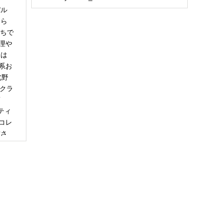
パル
冬ら
うちで
理や
日は
系お
北野
「クラ
商
ティ
コレ
甘さ
エー
りで
トは