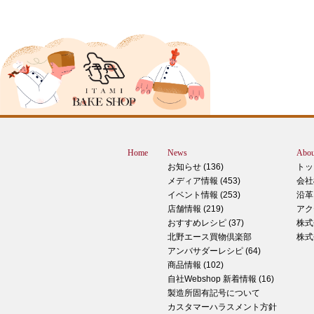
2024年12月18日
ピザ立ちぬ
ブログをご覧の皆様、こんにちは！北野
スMOMOテラス店の大西です。 いきな
すが、これは何だと思いますか？ ヒン
12月に活躍するあの食べ物です！ はん
ん？違います。煮込まないでください。
トレン？なんか惜しい気もしますが違い
Home
News
Abou
す。 それでは正解発表です。リバース
お知らせ (136)
トッ
ドオープン！！ なんと四角いピザなん
メディア情報 (453)
会社
す！今回は冬に大活躍のピザ、紹介いた
イベント情報 (253)
沿革
す。 キタノセレクション手のばしピザ
店舗情報 (219)
アク
ルゲリータ 北野エースオリジナル商品
おすすめレシピ (37)
株式
ザになります。特徴は何といってもこの
北野エース買物倶楽部
株式
生地はひとつひとつ手で
アンバサダーレシピ (64)
商品情報 (102)
2024年12月14日
自社Webshop 新着情報 (16)
製造所固有記号について
もっちもち！和スイーツと一緒に素敵な
カスタマーハラスメント方針