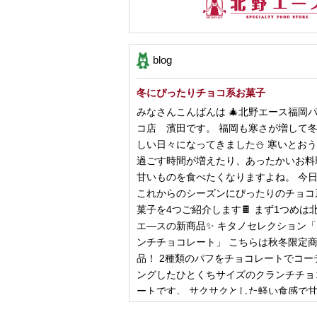
blog
冬にぴったりチョコ系お菓子
みなさんこんばんは 🎄北野エース福岡
コ店 濱田です。 福岡も寒さが増して
しい日々になってきました⛄️ 寒いとお
過ごす時間が増えたり、あったかいお料
甘いものを食べたくなりますよね。 今
これからのシーズンにぴったりのチョコ
菓子を4つご紹介します🍫 まず1つめは
エ―スの新商品✨ キタノセレクション
ンチチョコレート」 こちらは秋冬限定
品！ 2種類のパフをチョコレートでコー
ングしたひとくちサイズのクランチチョ
ートです。 サクサクとした軽い食感で
控