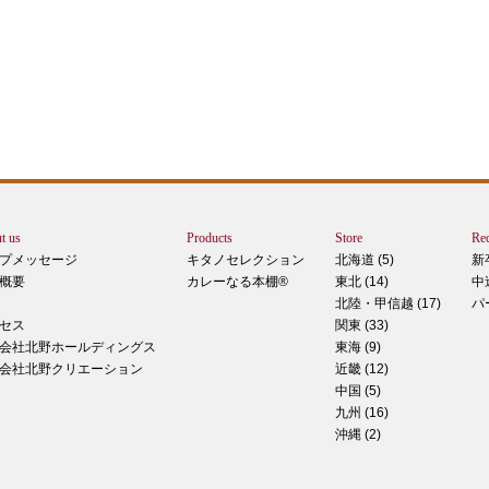
エー
りで
トは
ぺ
シュ
ま
t us
Products
Store
Rec
カー
プメッセージ
キタノセレクション
北海道 (5)
新
で
概要
カレーなる本棚®
東北 (14)
中
しま
北陸・甲信越 (17)
パ
 マ
セス
関東 (33)
のピ
会社北野ホールディングス
東海 (9)
形！
会社北野クリエーション
近畿 (12)
中国 (5)
九州 (16)
沖縄 (2)
ティ