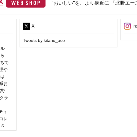
"おいしい"を、より身近に 「北野エース
X
in
Tweets by kitano_ace
パル
冬ら
うちで
理や
日は
系お
北野
「クラ
商
ティ
コレ
甘さ