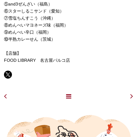
⑤and3ぜんざい（福島）
⑥スターしるこサンド（愛知）
⑦雪塩ちんすこう（沖縄）
⑧めんべいマヨネーズ味（福岡）
⑨めんべい辛口（福岡）
⑩半熟カレーせん（茨城）
【店舗】
FOOD LIBRARY 名古屋パルコ店