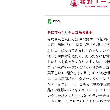
blog
冬にぴったりチョコ系お菓子
みなさんこんばんは 🎄北野エース福岡
コ店 濱田です。 福岡も寒さが増して
しい日々になってきました⛄️ 寒いとお
過ごす時間が増えたり、あったかいお料
甘いものを食べたくなりますよね。 今
これからのシーズンにぴったりのチョコ
菓子を4つご紹介します🍫 まず1つめは
エ―スの新商品✨ キタノセレクション
ンチチョコレート」 こちらは秋冬限定
品！ 2種類のパフをチョコレートでコー
ングしたひとくちサイズのクランチチョ
ートです。 サクサクとした軽い食感で
控