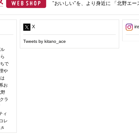
"おいしい"を、より身近に 「北野エース
X
in
Tweets by kitano_ace
パル
冬ら
うちで
理や
日は
系お
北野
「クラ
商
ティ
コレ
甘さ