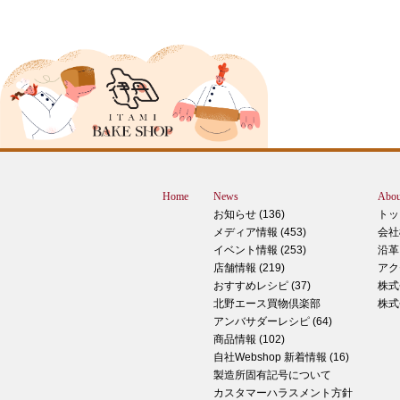
2024年12月18日
ピザ立ちぬ
ブログをご覧の皆様、こんにちは！北野
スMOMOテラス店の大西です。 いきな
すが、これは何だと思いますか？ ヒン
12月に活躍するあの食べ物です！ はん
ん？違います。煮込まないでください。
トレン？なんか惜しい気もしますが違い
Home
News
Abou
す。 それでは正解発表です。リバース
お知らせ (136)
トッ
ドオープン！！ なんと四角いピザなん
メディア情報 (453)
会社
す！今回は冬に大活躍のピザ、紹介いた
イベント情報 (253)
沿革
す。 キタノセレクション手のばしピザ
店舗情報 (219)
アク
ルゲリータ 北野エースオリジナル商品
おすすめレシピ (37)
株式
ザになります。特徴は何といってもこの
北野エース買物倶楽部
株式
生地はひとつひとつ手で
アンバサダーレシピ (64)
商品情報 (102)
2024年12月14日
自社Webshop 新着情報 (16)
製造所固有記号について
もっちもち！和スイーツと一緒に素敵な
カスタマーハラスメント方針