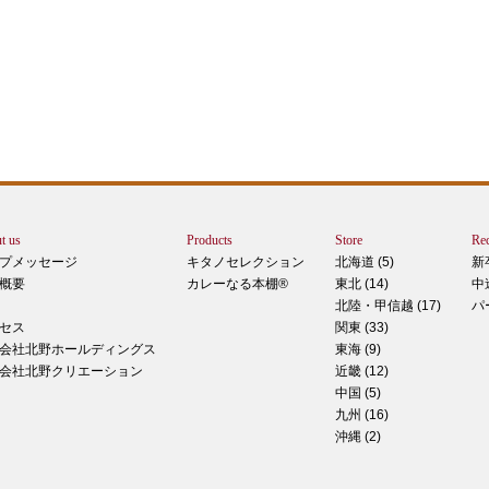
エー
りで
トは
ぺ
シュ
ま
t us
Products
Store
Rec
カー
プメッセージ
キタノセレクション
北海道 (5)
新
で
概要
カレーなる本棚®
東北 (14)
中
しま
北陸・甲信越 (17)
パ
 マ
セス
関東 (33)
のピ
会社北野ホールディングス
東海 (9)
形！
会社北野クリエーション
近畿 (12)
中国 (5)
九州 (16)
沖縄 (2)
ティ