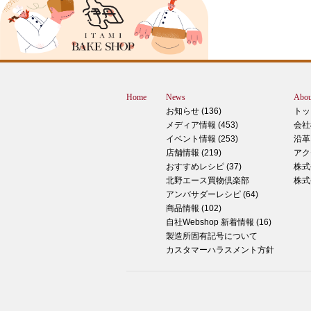
ブログをご覧の皆様、こんにちは！北野
スMOMOテラス店の大西です。 いきな
すが、これは何だと思いますか？ ヒン
12月に活躍するあの食べ物です！ はん
ん？違います。煮込まないでください。
トレン？なんか惜しい気もしますが違い
Home
News
Abou
す。 それでは正解発表です。リバース
お知らせ (136)
トッ
ドオープン！！ なんと四角いピザなん
メディア情報 (453)
会社
す！今回は冬に大活躍のピザ、紹介いた
イベント情報 (253)
沿革
す。 キタノセレクション手のばしピザ
店舗情報 (219)
アク
ルゲリータ 北野エースオリジナル商品
おすすめレシピ (37)
株式
ザになります。特徴は何といってもこの
北野エース買物倶楽部
株式
生地はひとつひとつ手で
アンバサダーレシピ (64)
商品情報 (102)
2024年12月14日
自社Webshop 新着情報 (16)
製造所固有記号について
もっちもち！和スイーツと一緒に素敵な
カスタマーハラスメント方針
ータイムを ♪
こんにちは！北野エース川西阪急店の早
です。 やっと秋が来たな～と思ってい
ら、いきなりの冬の訪れにとっても驚い