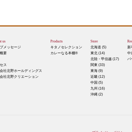
エー
りで
トは
ぺ
シュ
ま
t us
Products
Store
Rec
カー
プメッセージ
キタノセレクション
北海道 (5)
新
で
概要
カレーなる本棚®
東北 (14)
中
しま
北陸・甲信越 (17)
パ
 マ
セス
関東 (33)
のピ
会社北野ホールディングス
東海 (9)
形！
会社北野クリエーション
近畿 (12)
中国 (5)
九州 (16)
沖縄 (2)
ティ
稲田
た
てお