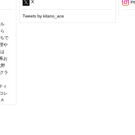
X
in
Tweets by kitano_ace
パル
冬ら
うちで
理や
日は
系お
北野
「クラ
商
ティ
コレ
甘さ