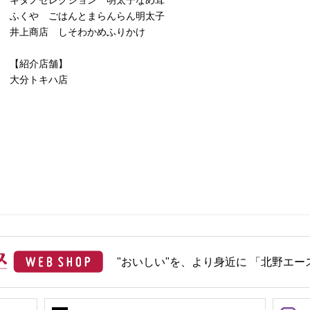
キタノセレクション 明太子なめ茸
ふくや ごはんとまらんらん明太子
井上商店 しそわかめふりかけ
【紹介店舗】
大分トキハ店
"おいしい"を、より身近に 「北野エース