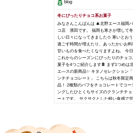
blog
冬にぴったりチョコ系お菓子
みなさんこんばんは 🎄北野エース福岡
コ店 濱田です。 福岡も寒さが増して
しい日々になってきました⛄️ 寒いとお
過ごす時間が増えたり、あったかいお料
甘いものを食べたくなりますよね。 今
これからのシーズンにぴったりのチョコ
菓子を4つご紹介します🍫 まず1つめは
エ―スの新商品✨ キタノセレクション
ンチチョコレート」 こちらは秋冬限定
品！ 2種類のパフをチョコレートでコー
ングしたひとくちサイズのクランチチョ
ートです。 サクサクとした軽い食感で
控
2024年12月18日
ピザ立ちぬ