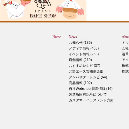
スMOMOテラス店の大西です。 いきな
すが、これは何だと思いますか？ ヒン
12月に活躍するあの食べ物です！ はん
ん？違います。煮込まないでください。
トレン？なんか惜しい気もしますが違い
Home
News
Abou
す。 それでは正解発表です。リバース
お知らせ (136)
トッ
ドオープン！！ なんと四角いピザなん
メディア情報 (453)
会社
す！今回は冬に大活躍のピザ、紹介いた
イベント情報 (253)
沿革
す。 キタノセレクション手のばしピザ
店舗情報 (219)
アク
ルゲリータ 北野エースオリジナル商品
おすすめレシピ (37)
株式
ザになります。特徴は何といってもこの
北野エース買物倶楽部
株式
生地はひとつひとつ手で
アンバサダーレシピ (64)
商品情報 (102)
2024年12月14日
自社Webshop 新着情報 (16)
製造所固有記号について
もっちもち！和スイーツと一緒に素敵な
カスタマーハラスメント方針
ータイムを ♪
こんにちは！北野エース川西阪急店の早
です。 やっと秋が来たな～と思ってい
ら、いきなりの冬の訪れにとっても驚い