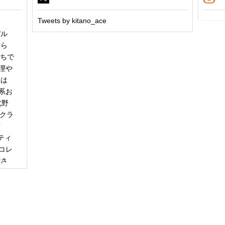
Tweets by kitano_ace
パル
冬ら
うちで
理や
日は
系お
北野
「クラ
商
ティ
コレ
甘さ
エー