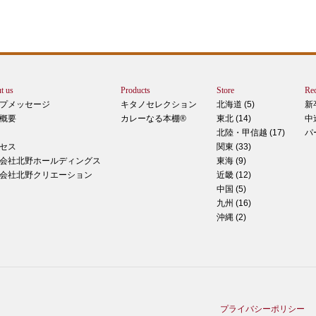
りで
トは
ぺ
シュ
ま
t us
Products
Store
Rec
カー
プメッセージ
キタノセレクション
北海道 (5)
新
で
概要
カレーなる本棚®
東北 (14)
中
しま
北陸・甲信越 (17)
パ
 マ
セス
関東 (33)
のピ
会社北野ホールディングス
東海 (9)
形！
会社北野クリエーション
近畿 (12)
中国 (5)
九州 (16)
沖縄 (2)
ティ
稲田
た
てお
プライバシーポリシー