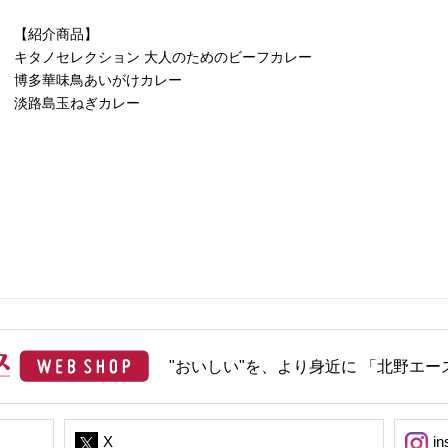
【紹介商品】
キタノセレクション 大人のためのビーフカレー
博多華味鳥あいがけカレー
淡路島玉ねぎカレー
"おいしい"を、より身近に 「北野エース
X
in