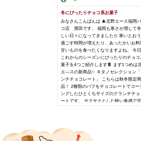
冬にぴったりチョコ系お菓子
みなさんこんばんは 🎄北野エース福岡
コ店 濱田です。 福岡も寒さが増して
しい日々になってきました⛄️ 寒いとお
過ごす時間が増えたり、あったかいお料
甘いものを食べたくなりますよね。 今
これからのシーズンにぴったりのチョコ
菓子を4つご紹介します🍫 まず1つめは
エ―スの新商品✨ キタノセレクション
ンチチョコレート」 こちらは秋冬限定
品！ 2種類のパフをチョコレートでコー
ングしたひとくちサイズのクランチチョ
ートです。 サクサクとした軽い食感で
控
2024年12月18日
ピザ立ちぬ
ブログをご覧の皆様、こんにちは！北野