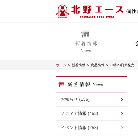
ホーム
>
新着情報
>
商品情報
>
10月23日新発売
お知らせ (136)
メディア情報 (453)
イベント情報 (253)