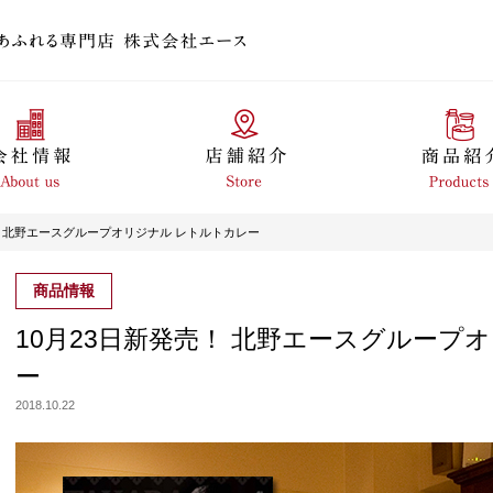
！ 北野エースグループオリジナル レトルトカレー
商品情報
10月23日新発売！ 北野エースグループ
ー
2018.10.22