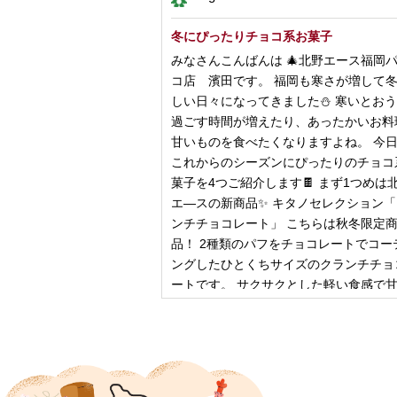
冬にぴったりチョコ系お菓子
みなさんこんばんは 🎄北野エース福岡
コ店 濱田です。 福岡も寒さが増して
しい日々になってきました⛄️ 寒いとお
過ごす時間が増えたり、あったかいお料
甘いものを食べたくなりますよね。 今
これからのシーズンにぴったりのチョコ
菓子を4つご紹介します🍫 まず1つめは
エ―スの新商品✨ キタノセレクション
ンチチョコレート」 こちらは秋冬限定
品！ 2種類のパフをチョコレートでコー
ングしたひとくちサイズのクランチチョ
ートです。 サクサクとした軽い食感で
控
2024年12月18日
ピザ立ちぬ
ブログをご覧の皆様、こんにちは！北野