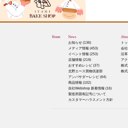
スMOMOテラス店の大西です。 いきな
すが、これは何だと思いますか？ ヒン
12月に活躍するあの食べ物です！ はん
ん？違います。煮込まないでください。
トレン？なんか惜しい気もしますが違い
Home
News
Abou
す。 それでは正解発表です。リバース
お知らせ (136)
トッ
ドオープン！！ なんと四角いピザなん
メディア情報 (453)
会社
す！今回は冬に大活躍のピザ、紹介いた
イベント情報 (253)
沿革
す。 キタノセレクション手のばしピザ
店舗情報 (219)
アク
ルゲリータ 北野エースオリジナル商品
おすすめレシピ (37)
株式
ザになります。特徴は何といってもこの
北野エース買物倶楽部
株式
生地はひとつひとつ手で
アンバサダーレシピ (64)
商品情報 (102)
2024年12月14日
自社Webshop 新着情報 (16)
製造所固有記号について
もっちもち！和スイーツと一緒に素敵な
カスタマーハラスメント方針
ータイムを ♪
こんにちは！北野エース川西阪急店の早
です。 やっと秋が来たな～と思ってい
ら、いきなりの冬の訪れにとっても驚い