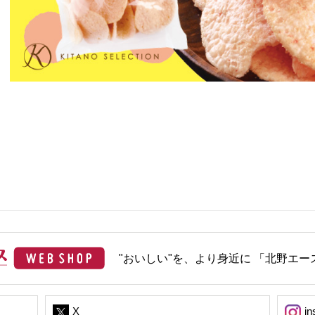
"おいしい"を、より身近に 「北野エース
X
in