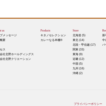
りで
トは
ぺ
シュ
ま
t us
Products
Store
Rec
カー
プメッセージ
キタノセレクション
北海道 (5)
新
で
概要
カレーなる本棚®
東北 (14)
中
しま
北陸・甲信越 (17)
パ
 マ
セス
関東 (33)
のピ
会社北野ホールディングス
東海 (9)
形！
会社北野クリエーション
近畿 (12)
中国 (5)
九州 (16)
沖縄 (2)
ティ
稲田
た
てお
プライバシーポリシー