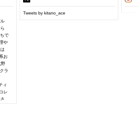
Tweets by kitano_ace
パル
冬ら
うちで
理や
日は
系お
北野
「クラ
商
ティ
コレ
甘さ
エー