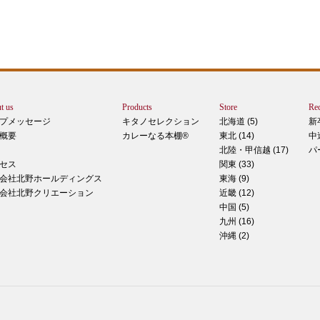
エー
りで
トは
ぺ
シュ
ま
t us
Products
Store
Rec
カー
プメッセージ
キタノセレクション
北海道 (5)
新
で
概要
カレーなる本棚®
東北 (14)
中
しま
北陸・甲信越 (17)
パ
 マ
セス
関東 (33)
のピ
会社北野ホールディングス
東海 (9)
形！
会社北野クリエーション
近畿 (12)
中国 (5)
九州 (16)
沖縄 (2)
ティ
稲田
た