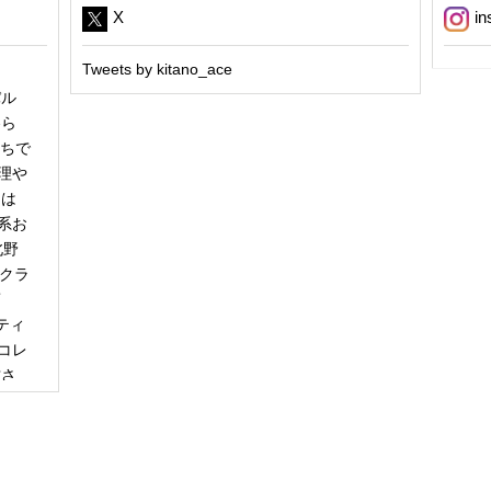
X
in
Tweets by kitano_ace
パル
冬ら
うちで
理や
日は
系お
北野
「クラ
商
ティ
コレ
甘さ