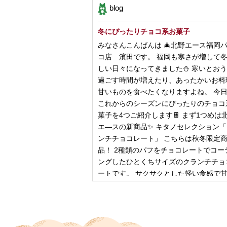
blog
冬にぴったりチョコ系お菓子
みなさんこんばんは 🎄北野エース福岡
コ店 濱田です。 福岡も寒さが増して
しい日々になってきました⛄️ 寒いとお
過ごす時間が増えたり、あったかいお料
甘いものを食べたくなりますよね。 今
これからのシーズンにぴったりのチョコ
菓子を4つご紹介します🍫 まず1つめは
エ―スの新商品✨ キタノセレクション
ンチチョコレート」 こちらは秋冬限定
品！ 2種類のパフをチョコレートでコー
ングしたひとくちサイズのクランチチョ
ートです。 サクサクとした軽い食感で
控
2024年12月18日
ピザ立ちぬ