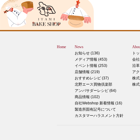
ブログをご覧の皆様、こんにちは！北野
スMOMOテラス店の大西です。 いきな
すが、これは何だと思いますか？ ヒン
12月に活躍するあの食べ物です！ はん
ん？違います。煮込まないでください。
トレン？なんか惜しい気もしますが違い
Home
News
Abou
す。 それでは正解発表です。リバース
お知らせ (136)
トッ
ドオープン！！ なんと四角いピザなん
メディア情報 (453)
会社
す！今回は冬に大活躍のピザ、紹介いた
イベント情報 (253)
沿革
す。 キタノセレクション手のばしピザ
店舗情報 (219)
アク
ルゲリータ 北野エースオリジナル商品
おすすめレシピ (37)
株式
ザになります。特徴は何といってもこの
北野エース買物倶楽部
株式
生地はひとつひとつ手で
アンバサダーレシピ (64)
商品情報 (102)
2024年12月14日
自社Webshop 新着情報 (16)
製造所固有記号について
もっちもち！和スイーツと一緒に素敵な
カスタマーハラスメント方針
ータイムを ♪
こんにちは！北野エース川西阪急店の早
です。 やっと秋が来たな～と思ってい