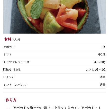
材料
2人分
アボカド
1個
トマト
中1個
モッツァレラチーズ
30～50g
KSかけるだし
大さじ1/3～1/2
レモン汁
適量
ミント（orバジル）
適量
作り方
アボカドを縦半分に切り、中身をくりぬく。アボカド・ト