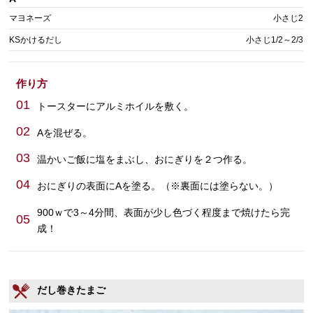
マヨネーズ
小さじ2
KSかけるだし
小さじ1/2～2/3
作り方
01
トースターにアルミホイルを敷く。
02
Aを混ぜる。
03
温かいご飯に塩をまぶし、おにぎりを２つ作る。
04
おにぎりの表面にAを塗る。（※裏面には塗らない。）
900ｗで3～4分間、表面が少し色づく程度まで焼けたら完
05
成！
だし巻きたまご