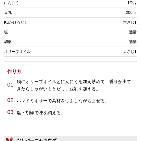
にんにく
1/2片
豆乳
200ml
KSかけるだし
大さじ1
塩
適量
胡椒
適量
オリーブオイル
大さじ1
作り方
鍋にオリーブオイルとにんにくを加え炒めて、香りが出て
01
きたらじゃがいもとだし、豆乳を加える。
02
ハンドミキサーで具材をつぶしながらまぜる。
03
塩・胡椒で味を調える。
だしバーニャカウダ