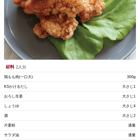
材料
2人分
鶏もも肉(一口大)
300g
KSかけるだし
大さじ1
おろし生姜
大さじ1
しょうゆ
大さじ4
酒
大さじ2
片栗粉
適量
サラダ油
適量