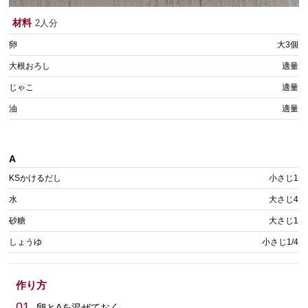
材料
2人分
卵
大3個
大根おろし
適量
じゃこ
適量
油
適量
A
KSかけるだし
小さじ1
水
大さじ4
砂糖
大さじ1
しょうゆ
小さじ1/4
作り方
01
卵とAを混ぜておく。