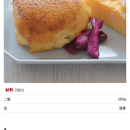
材料
2個分
ご飯
160g
塩
適量
A