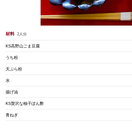
材料
2人分
KS高野山ごま豆腐
うち粉
天ぷら粉
水
揚げ油
KS贅沢な柚子ぽん酢
青ねぎ