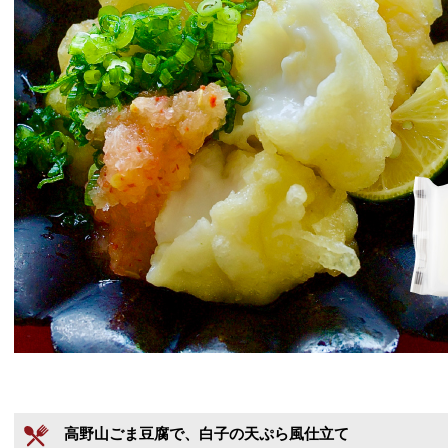
高野山ごま豆腐で、白子の天ぷら風仕立て