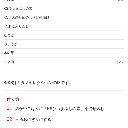
KSひつまぶしの素
KS大人のためのわさび茶漬け
KSあご入りだし
たまご
みょうが
木の芽
ごま油
少々
※KSはキタノセレクションの略です。
作り方
01
温かいごはんに「KSひつまぶしの素」を混ぜ込む
02
三角おにぎりにする