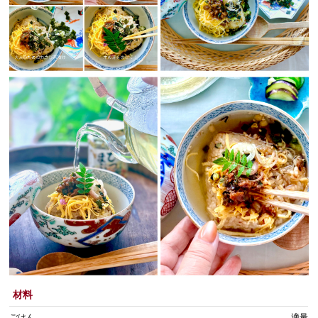
材料
ごはん
適量