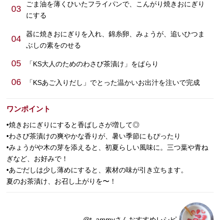
ごま油を薄くひいたフライパンで、こんがり焼きおにぎり
03
にする
器に焼きおにぎりを入れ、錦糸卵、みょうが、追いひつま
04
ぶしの素をのせる
05
「KS大人のためのわさび茶漬け」をぱらり
06
「KSあご入りだし」でとった温かいお出汁を注いで完成
ワンポイント
•焼きおにぎりにすると香ばしさが増して◎
•わさび茶漬けの爽やかな香りが、暑い季節にもぴったり
•みょうがや木の芽を添えると、初夏らしい風味に。三つ葉や青ね
ぎなど、お好みで！
•あごだしは少し薄めにすると、素材の味が引き立ちます。
夏のお茶漬け、お召し上がりを〜！
@t_ammyさんおすすめレシピ