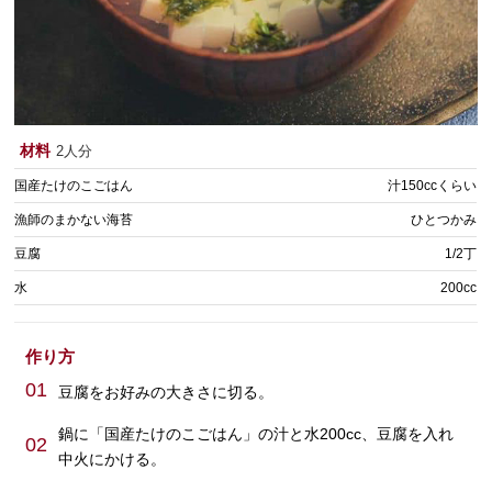
材料
2人分
国産たけのこごはん
汁150ccくらい
漁師のまかない海苔
ひとつかみ
豆腐
1/2丁
水
200cc
作り方
01
豆腐をお好みの大きさに切る。
鍋に「国産たけのこごはん」の汁と水200cc、豆腐を入れ
02
中火にかける。