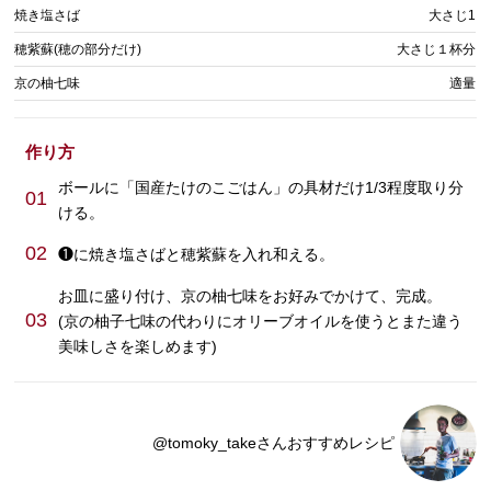
焼き塩さば
大さじ1
穂紫蘇(穂の部分だけ)
大さじ１杯分
京の柚七味
適量
作り方
ボールに「国産たけのこごはん」の具材だけ1/3程度取り分
01
ける。
02
❶に焼き塩さばと穂紫蘇を入れ和える。
お皿に盛り付け、京の柚七味をお好みでかけて、完成。
03
(京の柚子七味の代わりにオリーブオイルを使うとまた違う
美味しさを楽しめます)
@tomoky_takeさんおすすめレシピ