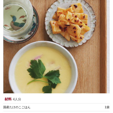
材料
4人分
国産たけのこごはん
1袋