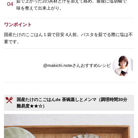
茹で上がった2の具材と汁を加えて絡め、最後に塩胡椒で
04
味を整えて出来上がり。
ワンポイント
国産たけのこごはん１袋で目安 4人前。パスタを茹でる際に塩は不
要です。
@makichi.noteさんおすすめレシピ
国産たけのこごはんde 茶碗蒸しとメンマ（調理時間30分
難易度★★☆）