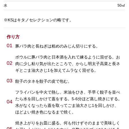
水
50㎖
※KSはキタノセレクションの略です。
作り方
01
豚バラ肉と長ねぎは粗めのみじん切りにする。
ボウルに豚バラ肉と日本酒を入れて練るように混ぜる。お
02
肉に少し粘り気が出たところで、からし明太子高菜と長ネ
ギとごま油大さじ1を加えてムラなく混ぜる。
03
餃子のタネを餃子の皮で包む。
フライパンを中火で熱し、米油をひき、手早く餃子を並べ
たら水を回しかけて蓋をする。5-6分ほど蒸し焼きにする。
04
水がなくなったら蓋を取ってごま油大さじ1を回しかけ、
ほどよい焼き色になるまで焼く。
焼き上がりをお皿に盛る。何も付けずそのままで美味しく