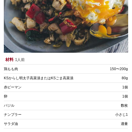
材料
1人前
鶏もも肉
150〜200g
KSからし明太子高菜漬またはKSごま高菜漬
80g
赤ピーマン
1個
卵
1個
バジル
数枚
ナンプラー
小さじ1
サラダ油
適量