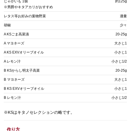
じゃがいも 1個
約125g
※男爵やキタアカリがおすすめ
レタス等お好みの葉物野菜
適量
胡椒
少々
A KSごま高菜漬
20-25g
A マヨネーズ
大さじ1
A KS EXVオリーブオイル
小さじ1
A レモン汁
小さじ1/2
B KSからし明太子高菜
20-25g
B マヨネーズ
大さじ1
B KS EXVオリーブオイル
小さじ1
B レモン汁
小さじ1/2
※KSはキタノセレクションの略です。
作り方