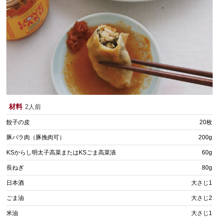
材料
2人前
餃子の皮
20枚
豚バラ肉（豚挽肉可）
200g
KSからし明太子高菜またはKSごま高菜漬
60g
長ねぎ
80g
日本酒
大さじ1
ごま油
大さじ2
米油
大さじ1