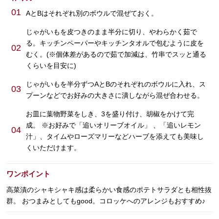
01
AとBはそれぞれ別のボウルで混ぜておく。
じゃがいもを皮つきのまま半分に切り、やわらかく茹で
る。キッチンペーパーやキッチンタオルで包むように皮を
02
むく。(※個体差があるので茹で加減は、竹串でスッと通る
くらいを目安に)
じゃがいもを半分ずつAとBのそれぞれのボウルに入れ、ス
03
プーンなどでお好みの大きさに潰しながら混ぜ合わせる。
お皿に葉物野菜をしき、3を盛り付け、胡椒をかけて完
成。 ※お好みで「追いオリーブオイル」 、「追いレモン
04
汁」、タイムやローズマリーなどハーブを添えても美味し
くいただけます。
ワンポイント
高菜漬のシャキシャキ感は柔らかい食感のポテトサラダとも相性抜
群。 おつまみとしてもgood。コロッケへのアレンジもおすすめ♪