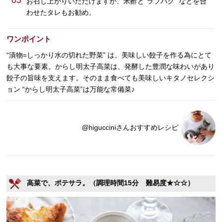
05
お召し上がりいただけますが、米酢と“ラブパク” などを合
わせたタレもお勧め。
ワンポイント
“漬物=しっかり水の切れた野菜” は、美味しい餃子を作る為にとて
も大事な要素。からし明太子高菜は、発酵した豊潤な味わいがあり
餃子の旨味を支えます。そのまま食べても美味しいキタノセレクシ
ョン “からし明太子高菜”は万能な常備菜♪
@higucciniさんおすすめレシピ
高菜で、ポテサラ。（調理時間15分 難易度★☆☆）