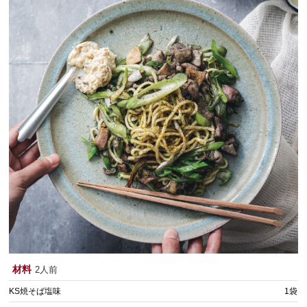
材料
2人前
KS焼そば塩味
1袋