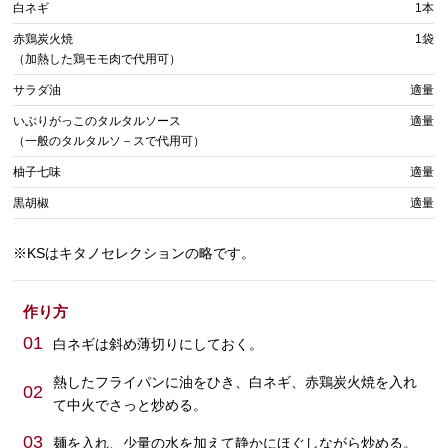
白ネギ
1本
赤鶏炭火焼
1袋
（加熱した鶏モモ肉で代用可）
サラダ油
適量
いぶりがっこのタルタルソース
適量
（一般のタルタルソ－スで代用可）
柚子七味
適量
黒胡椒
適量
※KSはキタノセレクションの略です。
作り方
01
白ネギは斜め薄切りにしておく。
熱したフライパンに油をひき、白ネギ、赤鶏炭火焼を入れ
02
て中火でさっと炒める。
03
麺を入れ、少量の水を加えて静かにほぐしながら炒める。