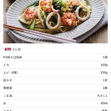
材料
2人前
KS焼そば塩味
1袋
イカ
100g
エビ（8尾）
150g
長ネギ
1本
青梗菜
1株
ごま油
大さじ1
水
60ml
小ネギ
適量