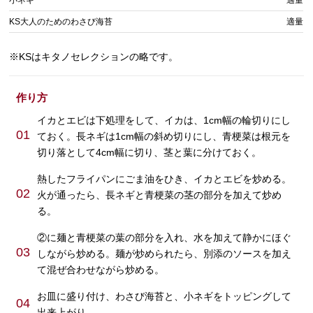
KS大人のためのわさび海苔
適量
※KSはキタノセレクションの略です。
作り方
イカとエビは下処理をして、イカは、1cm幅の輪切りにし
01
ておく。長ネギは1cm幅の斜め切りにし、青梗菜は根元を
切り落として4cm幅に切り、茎と葉に分けておく。
熱したフライパンにごま油をひき、イカとエビを炒める。
02
火が通ったら、長ネギと青梗菜の茎の部分を加えて炒め
る。
②に麺と青梗菜の葉の部分を入れ、水を加えて静かにほぐ
03
しながら炒める。麺が炒められたら、別添のソースを加え
て混ぜ合わせながら炒める。
お皿に盛り付け、わさび海苔と、小ネギをトッピングして
04
出来上がり。