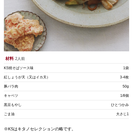
材料
2人前
KS焼そばソース味
1袋
紅しょうが天（又はイカ天）
3-4枚
豚バラ肉
50g
キャベツ
1/8個
黒豆もやし
ひとつかみ
ごま油
大さじ1
※KSはキタノセレクションの略です。