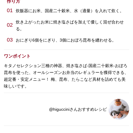
作り方
01
炊飯器にお米、国産二十穀米、水（適量）を入れて炊く。
炊き上がったお米に焼き塩さばを加えて優しく混ぜ合わせ
02
る。
03
おにぎり6個をにぎり、3個におぼろ昆布を纏わせる。
ワンポイント
キタノセレクション三種の神器、焼き塩さば-国産二十穀米-おぼろ
昆布を使った、オールシーズンお弁当のレギュラーを獲得できる、
超定番・安定メニュー！ 梅、昆布、たらこなど具材を詰めても美
味しいです。
@higucciniさんおすすめレシピ