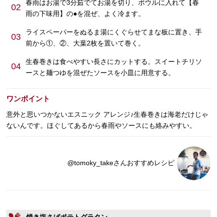
春雨はお湯で3分茹でてお湯を切り、ボウルに入れて【春
02
雨の下味用】の●を混ぜ、よく冷ます。
ライスペーパーをぬるま湯にくぐらせてまな板に置き、手
03
前から①、②、大葉2枚を置いて巻く。
生春巻きは食べやすい長さにカットする。スイートチリソ
04
ースと麺つゆを混ぜたソースを小皿に用意する。
ワンポイント
意外と思いつかないエスニック アレンジ♪生春巻きは海老だけじゃ
ないんです。ほぐしてあるから春雨やソースにも絡みやすい。
@tomoky_takeさんおすすめレシピ
焼き塩さばポテトグラタン