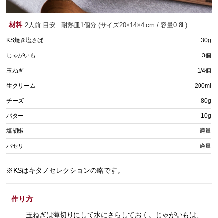
材料
2人前 目安 : 耐熱皿1個分 (サイズ20×14×4 cm / 容量0.8L)
KS焼き塩さば
30g
じゃがいも
3個
玉ねぎ
1/4個
生クリーム
200ml
チーズ
80g
バター
10g
塩胡椒
適量
パセリ
適量
※KSはキタノセレクションの略です。
作り方
玉ねぎは薄切りにして水にさらしておく。じゃがいもは、