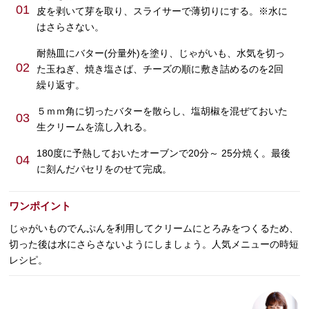
01
皮を剥いて芽を取り、スライサーで薄切りにする。※水に
はさらさない。
耐熱皿にバター(分量外)を塗り、じゃがいも、水気を切っ
02
た玉ねぎ、焼き塩さば、チーズの順に敷き詰めるのを2回
繰り返す。
５ｍｍ角に切ったバターを散らし、塩胡椒を混ぜておいた
03
生クリームを流し入れる。
180度に予熱しておいたオーブンで20分～ 25分焼く。最後
04
に刻んだパセリをのせて完成。
ワンポイント
じゃがいものでんぷんを利用してクリームにとろみをつくるため、
切った後は水にさらさないようにしましょう。人気メニューの時短
レシピ。