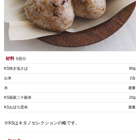
材料
6個分
KS焼き塩さば
80g
お米
2合
水
適量
KS国産二十穀米
20g
KSおぼろ昆布
適量
※KSはキタノセレクションの略です。