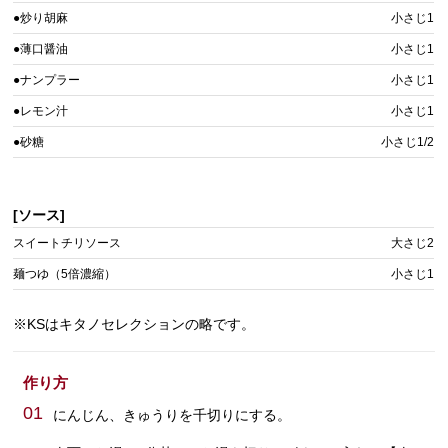
●炒り胡麻
小さじ1
●薄口醤油
小さじ1
●ナンプラー
小さじ1
●レモン汁
小さじ1
●砂糖
小さじ1/2
[ソース]
スイートチリソース
大さじ2
麺つゆ（5倍濃縮）
小さじ1
※KSはキタノセレクションの略です。
作り方
01
にんじん、きゅうりを千切りにする。