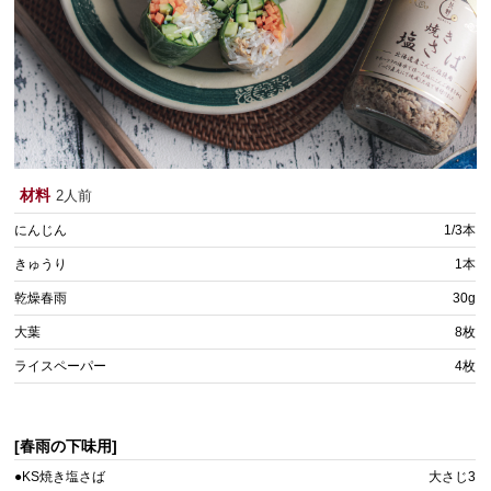
材料
2人前
にんじん
1/3本
きゅうり
1本
乾燥春雨
30g
大葉
8枚
ライスペーパー
4枚
[春雨の下味用]
●KS焼き塩さば
大さじ3