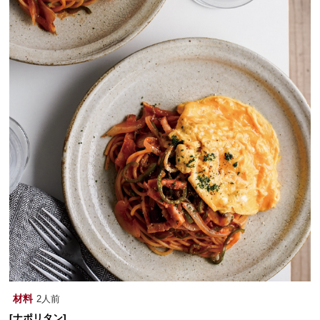
材料
2人前
[ナポリタン]