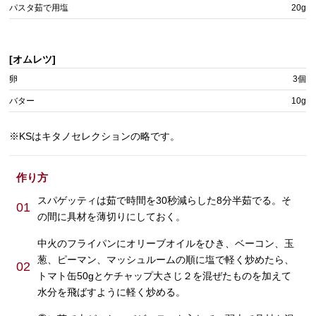
パスタ茹で用塩
20g
[オムレツ]
卵
3個
バター
10g
※KSはキタノセレクションの略です。
作り方
スパゲッティは茹で時間を30秒減らした8分半茹でる。そ
01
の間に具材を薄切りにしておく。
中火のフライパンにオリーブオイルをひき、ベーコン、玉
葱、ピーマン、マッシュルームの順に塩で軽く炒めたら、
02
トマト缶50gとケチャップ大さじ２を混ぜたものを加えて
水分を飛ばすように軽く炒める。