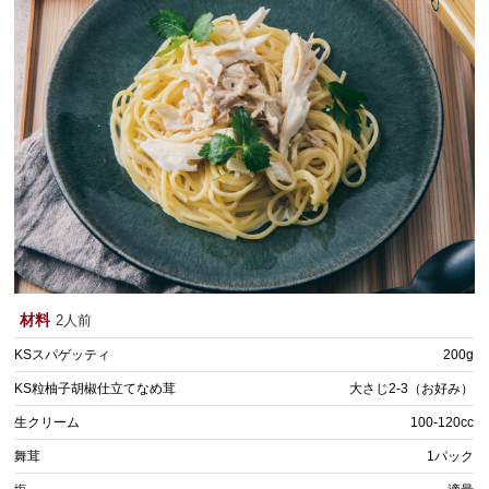
材料
2人前
KSスパゲッティ
200g
KS粒柚子胡椒仕立てなめ茸
大さじ2-3（お好み）
生クリーム
100-120cc
舞茸
1パック