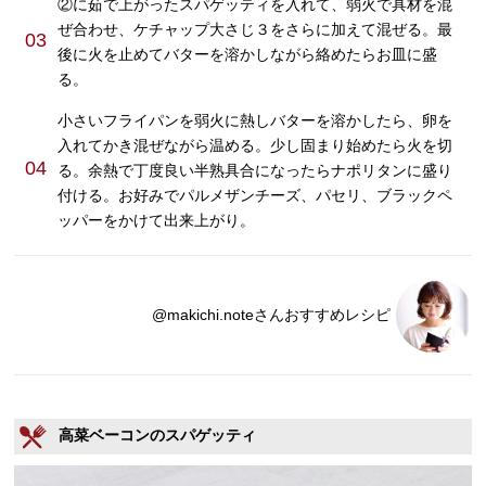
②に茹で上がったスパゲッティを入れて、弱火で具材を混
ぜ合わせ、ケチャップ大さじ３をさらに加えて混ぜる。最
03
後に火を止めてバターを溶かしながら絡めたらお皿に盛
る。
小さいフライパンを弱火に熱しバターを溶かしたら、卵を
入れてかき混ぜながら温める。少し固まり始めたら火を切
04
る。余熱で丁度良い半熟具合になったらナポリタンに盛り
付ける。お好みでパルメザンチーズ、パセリ、ブラックペ
ッパーをかけて出来上がり。
@makichi.noteさんおすすめレシピ
高菜ベーコンのスパゲッティ