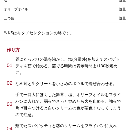
塩
適量
オリーブオイル
適量
三つ葉
適量
※KSはキタノセレクションの略です。
作り方
鍋にたっぷりの湯を沸かし、塩(分量外)を加えてスパゲッ
01
ティを茹で始める。茹でる時間は表示時間より30秒短め
に。
02
なめ茸と生クリームを小さめのボウルで混ぜ合わせる。
手で一口大にほぐした舞茸、塩、オリーブオイルをフライ
パンに入れて、弱火でさっと炒めたら火を止める。強火で
03
焦げ目をつけると白いクリームの色が茶色くなってしまう
ので注意。
茹でたスパゲッティと②のクリームをフライパンに入れ、
04