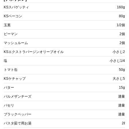
KSスパゲッティ
160g
KSベーコン
80g
玉葱
1/2個
ピーマン
2個
マッシュルーム
2個
KSエクストラバージンオリーブオイル
小さじ2
塩
小さじ1/4
トマト缶
50g
KSケチャップ
大さじ5
バター
15g
パルメザンチーズ
適量
パセリ
適量
ブラックペッパー
適量
パスタ茹で用お湯
2ℓ