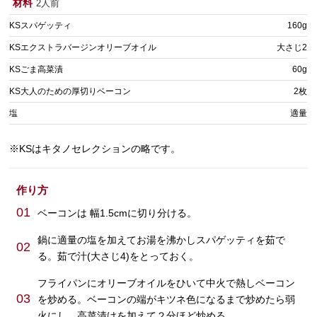
材料
2人前
KSスパゲッティ
160g
KSエクストラバージンオリーブオイル
大さじ2
KSごま高菜漬
60g
KS大人のための厚切りベーコン
2枚
塩
適量
※KSはキタノセレクションの略です。
作り方
01
ベーコンは 幅1.5cmに切り分ける。
鍋に適量の塩を加えてお湯を沸かしスパゲッティを茹で
02
る。茹で汁(大さじ4)をとっておく。
フライパンにオリーブオイルをひいて中火で熱しベーコン
03
を炒める。ベーコンの端がキツネ色になるまで炒めたら弱
火にし、高菜漬けを加えて２分ほど炒める。