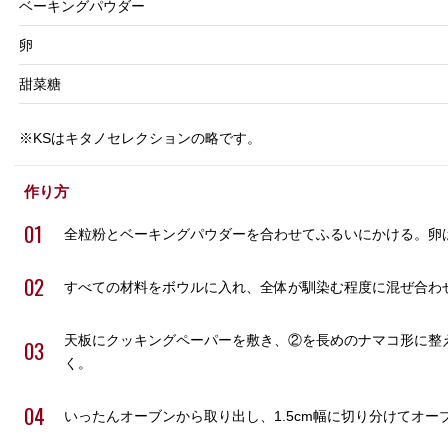
ベーキングパウダー
卵
甜菜糖
※KSはキタノセレクションの略です。
作り方
01
全粒粉とベーキングパウダーを合わせてふるいにかける。卵
02
すべての材料をボウルに入れ、全体が馴染む程度に混ぜ合わ
天板にクッキングペーパーを敷き、②を長めのナマコ形に整え
03
く。
04
いったんオーブンから取り出し、1.5cm幅に切り分けてオーブ