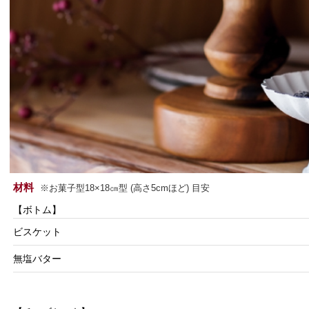
材料
※お菓子型18×18㎝型 (高さ5cmほど) 目安
【ボトム】
ビスケット
無塩バター