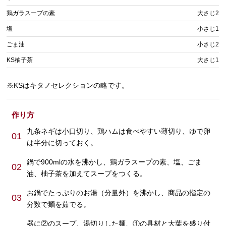
鶏ガラスープの素
大さじ2
塩
小さじ1
ごま油
小さじ2
KS柚子茶
大さじ1
※KSはキタノセレクションの略です。
作り方
九条ネギは小口切り、鶏ハムは食べやすい薄切り、ゆで卵
01
は半分に切っておく。
鍋で900mlの水を沸かし、鶏ガラスープの素、塩、ごま
02
油、柚子茶を加えてスープをつくる。
お鍋でたっぷりのお湯（分量外）を沸かし、商品の指定の
03
分数で麺を茹でる。
器に②のスープ、湯切りした麺、①の具材と大葉を盛り付