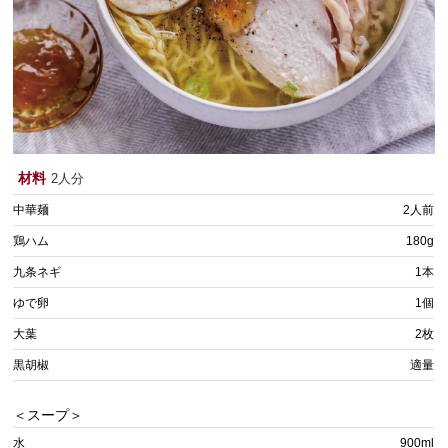
材料
2人分
中華麺
2人前
鶏ハム
180g
九条ネギ
1本
ゆで卵
1個
大葉
2枚
黒胡椒
適量
＜スープ＞
水
900ml