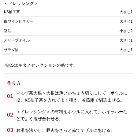
＜ドレッシング＞
KS柚子茶
大さじ1
白ワインビネガー
大さじ1
醤油
小さじ2
オリーブオイル
大さじ1
サラダ油
大さじ1
※KSはキタノセレクションの略です。
作り方
＜ゆず茶大根＞大根は薄いいちょう切りにして、ボウルに
01
塩、KS柚子茶を入れてよく和え、冷蔵庫で馴染ませる。
＜ドレッシング＞の材料をボウルに入れて、ホイッパーな
02
どでよく混ぜ合わせる。
03
お湯を沸かし、豚肉をさっと茹でてザルにあける。