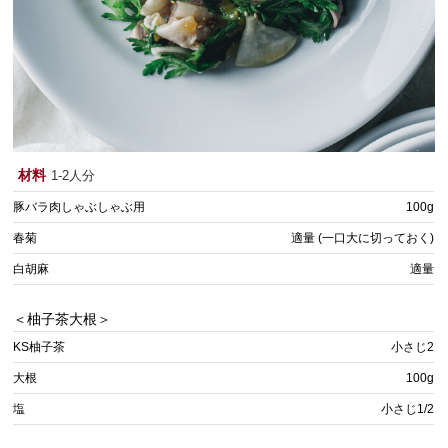
材料
1-2人分
豚バラ肉しゃぶしゃぶ用
100g
春菊
適量 (一口大に切っておく)
白胡麻
適量
＜柚子茶大根＞
KS柚子茶
小さじ2
大根
100g
塩
小さじ1/2