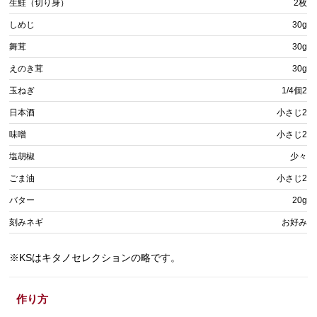
生鮭（切り身）
2枚
しめじ
30g
舞茸
30g
えのき茸
30g
玉ねぎ
1/4個2
日本酒
小さじ2
味噌
小さじ2
塩胡椒
少々
ごま油
小さじ2
バター
20g
刻みネギ
お好み
※KSはキタノセレクションの略です。
作り方