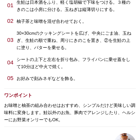
生鮭は日本酒をふり、軽く塩胡椒で下味をつける。３種の
01
きのこは小房に分ける。玉ねぎは縦薄切りにする。
02
柚子茶と味噌を混ぜ合わせておく。
30×30cmのクッキングシートを広げ、中央にごま油、玉ね
03
ぎ、生鮭の順で重ね、周りにきのこを置き、②を生鮭の上
に塗り、バターを乗せる。
シートの上下と左右を折り包み、フライパンに乗せ蓋をし
04
て10分ほど中火で焼く。
05
お好みで刻みネギなどを飾る。
ワンポイント
お味噌と柚茶の組み合わせはおすすめ、シンプルだけど美味しい調
味料に変身します。鮭以外のお魚、豚肉でアレンジしたり、ヘルシ
ーにお野菜オンリーでもOK。