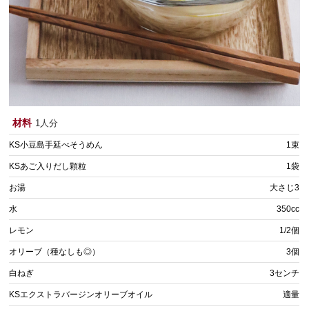
材料
1人分
KS小豆島手延べそうめん
1束
KSあご入りだし顆粒
1袋
お湯
大さじ3
水
350cc
レモン
1/2個
オリーブ（種なしも◎）
3個
白ねぎ
3センチ
KSエクストラバージンオリーブオイル
適量