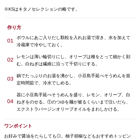
※KSはキタノセレクションの略です。
作り方
ボウルにあご入りだし顆粒を入れお湯で溶き、水を加えて
01
冷蔵庫で冷やしておく。
レモンは薄い輪切りにし、オリーブは種をとって細かく刻
02
む。白ねぎは繊維に沿って千切りにする。
鍋でたっぷりのお湯を沸かし、小豆島手延べそうめんを規
03
定時間茹で、冷水でしめる。
器に小豆島手延べそうめんを盛り、レモン、オリーブ、白
04
ねぎをのせる。①のつゆを麺が被るくらいまで注いだら、
エクストラバージンオリーブオイルをまわしかける。
ワンポイント
お好みで醤油をたらしても◎。柚子胡椒などもおすすめトッピン