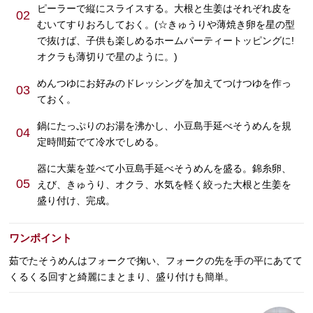
ピーラーで縦にスライスする。大根と生姜はそれぞれ皮を
02
むいてすりおろしておく。(☆きゅうりや薄焼き卵を星の型
で抜けば、子供も楽しめるホームパーティートッピングに!
オクラも薄切りで星のように。)
めんつゆにお好みのドレッシングを加えてつけつゆを作っ
03
ておく。
鍋にたっぷりのお湯を沸かし、小豆島手延べそうめんを規
04
定時間茹でて冷水でしめる。
器に大葉を並べて小豆島手延べそうめんを盛る。錦糸卵、
05
えび、きゅうり、オクラ、水気を軽く絞った大根と生姜を
盛り付け、完成。
ワンポイント
茹でたそうめんはフォークで掬い、フォークの先を手の平にあてて
くるくる回すと綺麗にまとまり、盛り付けも簡単。