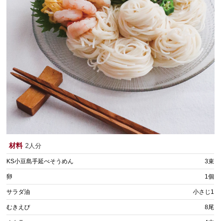
材料
2人分
KS小豆島手延べそうめん
3束
卵
1個
サラダ油
小さじ1
むきえび
8尾