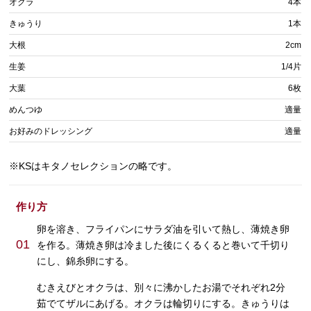
オクラ
4本
きゅうり
1本
大根
2cm
生姜
1/4片
大葉
6枚
めんつゆ
適量
お好みのドレッシング
適量
※KSはキタノセレクションの略です。
作り方
卵を溶き、フライパンにサラダ油を引いて熱し、薄焼き卵
01
を作る。薄焼き卵は冷ました後にくるくると巻いて千切り
にし、錦糸卵にする。
むきえびとオクラは、別々に沸かしたお湯でそれぞれ2分
茹でてザルにあげる。オクラは輪切りにする。きゅうりは