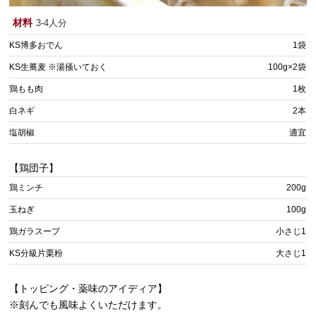
材料
3-4人分
KS博多おでん
1袋
KS生蕎麦 ※湯掻いておく
100g×2袋
鶏もも肉
1枚
白ネギ
2本
塩胡椒
適宜
【鶏団子】
鶏ミンチ
200g
玉ねぎ
100g
鶏ガラスープ
小さじ1
KS分級片栗粉
大さじ1
【トッピング・薬味のアイディア】
※刻んでも風味よくいただけます。