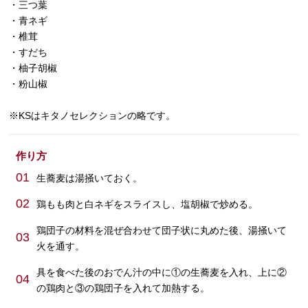
・三つ葉
・青ネギ
・椎茸
・すだち
・柚子胡椒
・粉山椒
※KSはキタノセレクションの略です。
作り方
01
生蕎麦は湯掻いておく。
02
鶏もも肉と白ネギをスライスし、塩胡椒で炒める。
鶏団子の材料を混ぜ合わせて団子状に丸めた後、湯掻いて
03
火を通す。
具を食べた後のおでん汁の中に①の生蕎麦を入れ、上に②
04
の鶏肉と③の鶏団子を入れて加熱する。