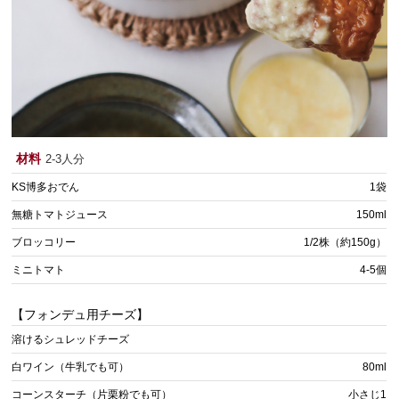
材料
2-3人分
KS博多おでん
1袋
無糖トマトジュース
150ml
ブロッコリー
1/2株（約150g）
ミニトマト
4-5個
【フォンデュ用チーズ】
溶けるシュレッドチーズ
白ワイン（牛乳でも可）
80ml
コーンスターチ（片栗粉でも可）
小さじ1