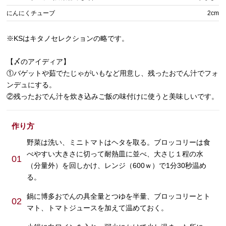
にんにくチューブ
2cm
※KSはキタノセレクションの略です。
【〆のアイディア】
①バゲットや茹でたじゃがいもなど用意し、残ったおでん汁でフォ
ンデュにする。
②残ったおでん汁を炊き込みご飯の味付けに使うと美味しいです。
作り方
野菜は洗い、ミニトマトはヘタを取る。ブロッコリーは食
べやすい大きさに切って耐熱皿に並べ、大さじ１程の水
01
（分量外）を回しかけ、レンジ（600ｗ）で1分30秒温め
る。
鍋に博多おでんの具全量とつゆを半量、ブロッコリーとト
02
マト、トマトジュースを加えて温めておく。