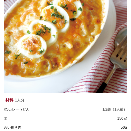
材料
1人分
KSカレーうどん
1/2袋（1人前）
水
150㎖
合い挽き肉
50g