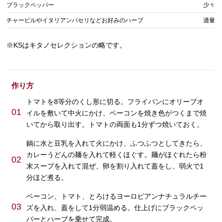
ブラックペッパー
少々
チャービルやイタリアンパセリなどお好みのハーブ
適量
※KSはキタノセレクションの略です。
作り方
トマトを8等分のくし形に切る。フライパンにオリーブオ
01
イルを敷いて中火にかけ、ベーコンを焼き色がつくまで焼
いてから取り出す。トマトの両面も1分ずつ焼いておく。
鍋に水と豆乳を入れて火にかけ、ふつふつとしてきたら、
カレーうどんの麺を入れて軽くほぐす。麺がほぐれたら粉
02
末スープを入れて混ぜ、卵を割り入れて蓋をし、弱火で1
分ほど煮る。
ベーコン、トマト、とろけるヨーロピアンナチュラルチー
03
ズを入れ、蓋をして1分弱温める。仕上げにブラックペッ
パーとハーブを乗せて完成。