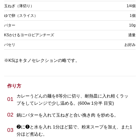
玉ねぎ（薄切り）
1/4個
ゆで卵（スライス）
1個
バター
10g
KSかけるヨーロピアンチーズ
適量
パセリ
お好み
※KSはキタノセレクションの略です。
作り方
カレーうどんの麺を8等分に切り、耐熱皿に入れ軽くラッ
01
プをしてレンジで少し温める。(600w 1分半 目安)
02
鍋にバターを入れて玉ねぎと合い挽き肉 を炒める。
❷に❶と水を入れ 1分ほど茹で、粉末スープを加え、また1
03
分ほど煮込む。