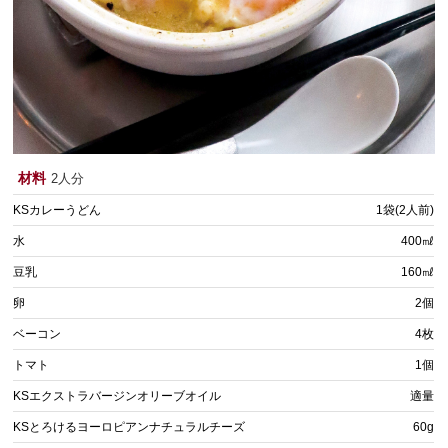
材料
2人分
KSカレーうどん
1袋(2人前)
水
400㎖
豆乳
160㎖
卵
2個
ベーコン
4枚
トマト
1個
KSエクストラバージンオリーブオイル
適量
KSとろけるヨーロピアンナチュラルチーズ
60g