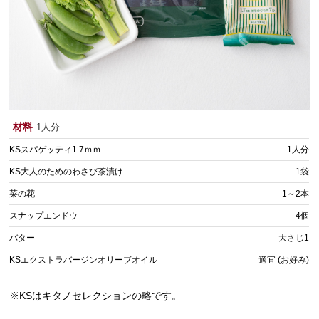
材料
1人分
KSスパゲッティ1.7ｍｍ
1人分
KS大人のためのわさび茶漬け
1袋
菜の花
1～2本
スナップエンドウ
4個
バター
大さじ1
KSエクストラバージンオリーブオイル
適宜 (お好み)
※KSはキタノセレクションの略です。