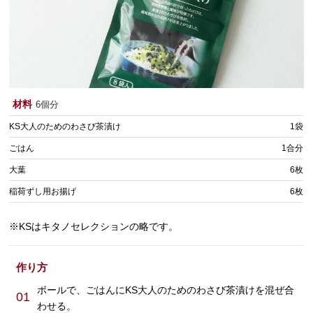
材料
6個分
KS大人のためのわさび茶漬け
1袋
ごはん
1合分
大葉
6枚
稲荷ずし用お揚げ
6枚
※KSはキタノセレクションの略です。
作り方
ボールで、ごはんにKS大人のためのわさび茶漬けを混ぜ合
01
わせる。