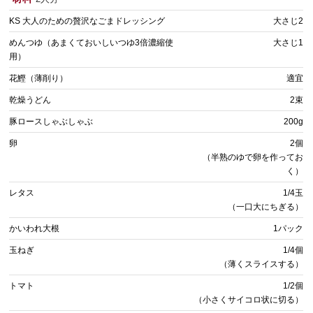
KS 大人のための贅沢なごまドレッシング
大さじ2
めんつゆ（あまくておいしいつゆ3倍濃縮使
大さじ1
用）
花鰹（薄削り）
適宜
乾燥うどん
2束
豚ロースしゃぶしゃぶ
200g
卵
2個
（半熟のゆで卵を作ってお
く）
レタス
1/4玉
（一口大にちぎる）
かいわれ大根
1パック
玉ねぎ
1/4個
（薄くスライスする）
トマト
1/2個
（小さくサイコロ状に切る）