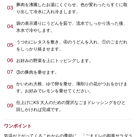
豚肉を沸騰したお湯にくぐらせ、色が変わったらすぐに取
03
り出して冷水に入れ冷まします。
袋の表示通りにうどんを茹で、流水でしっかり洗った後、
04
氷水で冷やします。
うつわにレタスを敷き、④のうどんを入れ、①のごまだれ
05
をしっかり絡ませます。
06
お好みの野菜を上にトッピングします。
07
③の豚肉を乗せます。
かいわれ大根、ゆで卵を乗せ、薄削りの花がつおをかけま
08
す。お好みでレモンを乗せてください。
仕上げにKS 大人のための贅沢なごまドレッシングをひと
09
回しかければ完成です。
ワンポイント
気温が上がってくるこれからの季節に、「ごまドレの和風サラダう