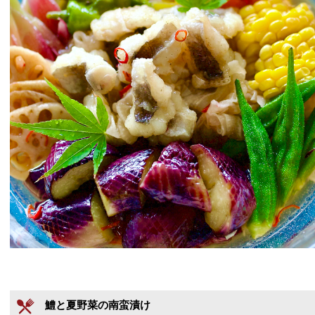
鱧と夏野菜の南蛮漬け