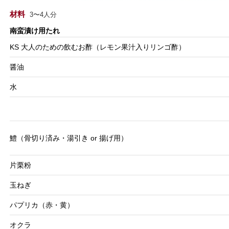
材料
3〜4人分
南蛮漬け用たれ
KS 大人のための飲むお酢（レモン果汁入りリンゴ酢）
醤油
水
鱧（骨切り済み・湯引き or 揚げ用）
片栗粉
玉ねぎ
パプリカ（赤・黄）
オクラ