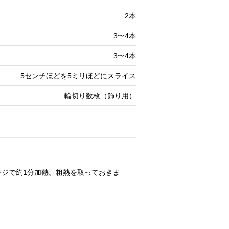
2本
3〜4本
3〜4本
5センチほどを5ミリほどにスライス
輪切り数枚（飾り用）
ンジで約1分加熱。粗熱を取っておきま