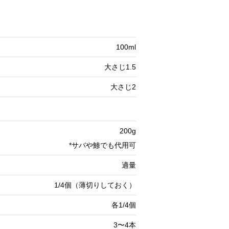
100ml
大さじ1.5
大さじ2
200g
*サバや鯵でも代用可
適量
1/4個（薄切りしておく）
各1/4個
3〜4本