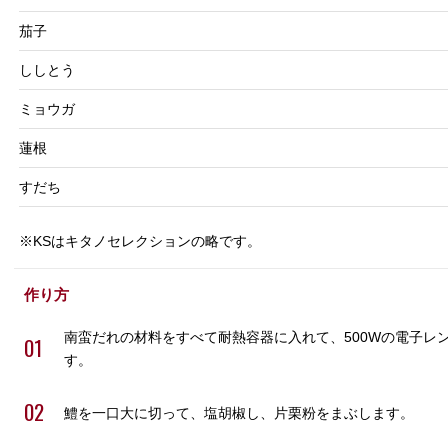
茄子
ししとう
ミョウガ
蓮根
すだち
※KSはキタノセレクションの略です。
作り方
南蛮だれの材料をすべて耐熱容器に入れて、500Wの電子レ
01
す。
02
鱧を一口大に切って、塩胡椒し、片栗粉をまぶします。